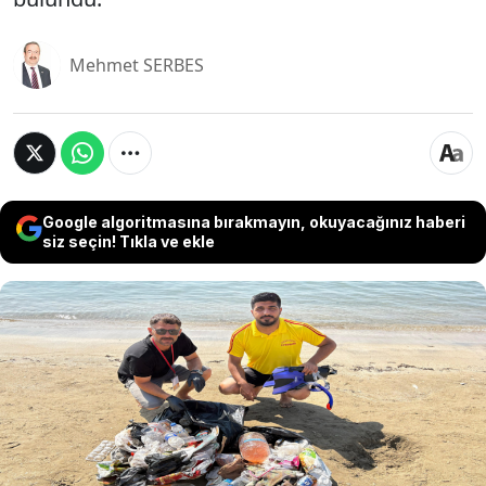
Mehmet SERBES
Google algoritmasına bırakmayın, okuyacağınız haberi
siz seçin! Tıkla ve ekle
Adana’nın Yumurtalık İlçe Belediyesi Dalgıç Ekibi,
Avrupa Birliği standartlarında mavi bayrak alan
Dervişiye Sahili’nde su altı temizliği yaptı. Cadde ve
mahalleleri pırıl pırıl yapan Yumurtalık Belediyesi,
denizin altını da tertemiz yapmak için yoğun bir
çaba harcıyor. Her hafta düzenli olarak temizlenen
su altından yığınla çöp çıkaran belediye ekipleri,