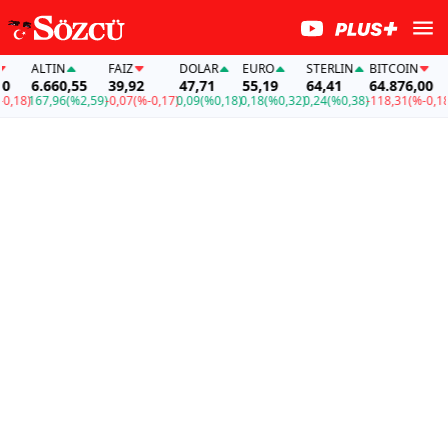
ALTIN
FAİZ
DOLAR
EURO
STERLIN
BITCOIN
A
6.660,55
39,92
47,71
55,19
64,41
64.876,00
6
18)
167,96
(%2,59)
-0,07
(%-0,17)
0,09
(%0,18)
0,18
(%0,32)
0,24
(%0,38)
-118,31
(%-0,18)
1