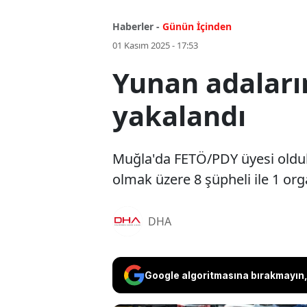
Haberler -
Günün İçinden
01 Kasım 2025 - 17:53
Yunan adaları
yakalandı
Muğla'da FETÖ/PDY üyesi oldukl
olmak üzere 8 şüpheli ile 1 or
DHA
Google algoritmasına bırakmayın, 