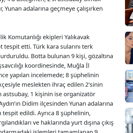
ör, Yunan adalarına geçmeye çalışırken
lik Komutanlığı ekipleri Yalıkavak
t tespit etti. Türk kara sularını terk
urduruldu. Botta bulunan 9 kişi, gözaltına
avcılığı koordinesinde, Muğla İl
nce yapılan incelemede; 8 şüphelinin
çesiyle meslekten ihraç edilen 2'sinin
 astsubay, 1 kişinin ise organizatör
 Aydın’ın Didim ilçesinden Yunan adalarına
tespit edildi. Ayrıca 8 şüphelinin,
landıkları ve haklarında yurt dışına çıkış
andarmadaki işlemleri tamamlanan 9