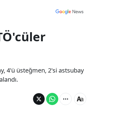
TÖ'cüler
y, 4'ü üsteğmen, 2'si astsubay
alandı.