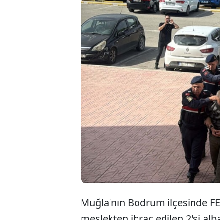
Muğla'da 
ihraç edil
üzere 8 ş
çalışırken
Muğla'nın Bodrum ilçesinde FE
meslekten ihraç edilen 2'si al