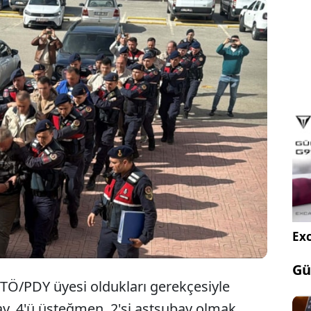
FETÖ/PDY üyesi oldukları gerekçesiyle meslekten
en 2'si albay, 4'ü üsteğmen, 2'si astsubay olmak
üpheli ile 1 organizatör, Yunan adalarına geçmeye
 yakalandı.
Exc
Gü
TÖ/PDY üyesi oldukları gerekçesiyle
bay, 4'ü üsteğmen, 2'si astsubay olmak