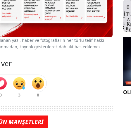
nan yazı, haber ve fotoğrafların her türlü telif hakkı
 alınmadan, kaynak gösterilerek dahi iktibas edilemez.
 ver
OLE
ÜN MANŞETLERİ