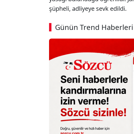
şüpheli, adliyeye sevk edildi.
ABERİ OKU
➜
Günün Trend Haberleri
00:02
/ 02:14