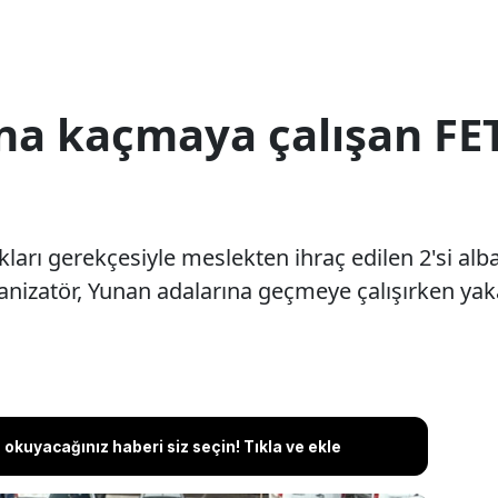
na kaçmaya çalışan FE
arı gerekçesiyle meslekten ihraç edilen 2'si alba
ganizatör, Yunan adalarına geçmeye çalışırken yak
okuyacağınız haberi siz seçin! Tıkla ve ekle