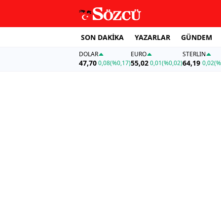
SON DAKİKA
YAZARLAR
GÜNDEM
DOLAR
EURO
STERLIN
47,70
55,02
64,19
0,08
(%0,17)
0,01
(%0,02)
0,02
(%