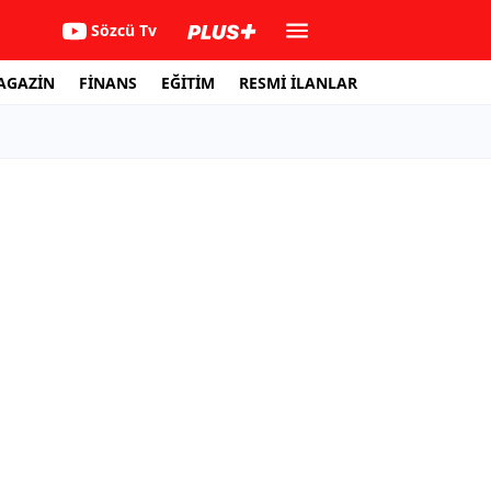
Sözcü Tv
AGAZİN
FİNANS
EĞİTİM
RESMİ İLANLAR