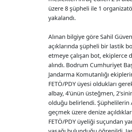
üzere 8 şüpheli ile 1 organizat
yakalandı.
Alınan bilgiye göre Sahil Güven
açıklarında şüpheli bir lastik bo
etmeye çalışan bot, ekiplerce d
alındı. Bodrum Cumhuriyet Başs
Jandarma Komutanlığı ekipleri
FETÖ/PDY üyesi oldukları gerek
albay, 4'ünün üsteğmen, 2'sinin
olduğu belirlendi. Şüphelilerin
geçmek üzere denize açıldıkları 
FETÖ/PDY üyeliği suçundan yargı
yasağı bulunduğu öğrenildi. J