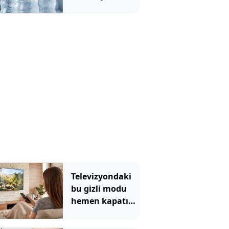
serinleten
yöntem ortaya
çıktı
Televizyondaki
bu gizli modu
hemen kapatın:
Kimse farkında
bile değil