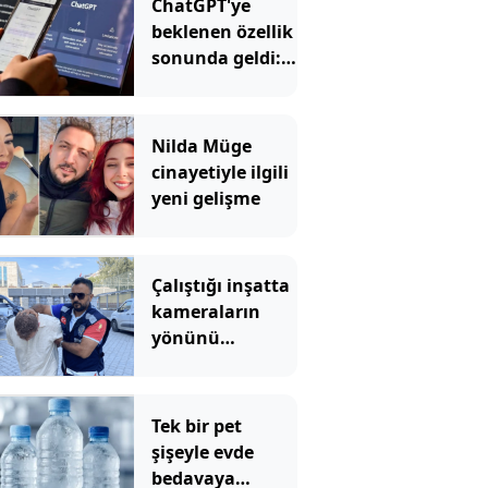
ChatGPT'ye
beklenen özellik
sonunda geldi:
Artık böyle
kullanılacak
Nilda Müge
cinayetiyle ilgili
yeni gelişme
Çalıştığı inşatta
kameraların
yönünü
değiştirdi, 650
bin liralık kablo
çaldı
Tek bir pet
şişeyle evde
bedavaya