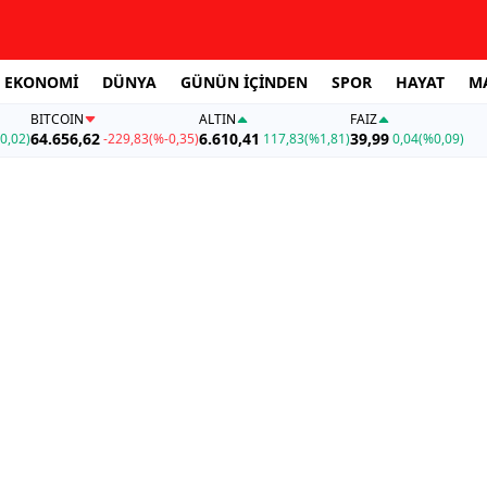
EKONOMİ
DÜNYA
GÜNÜN İÇİNDEN
SPOR
HAYAT
M
BITCOIN
ALTIN
FAİZ
64.656,62
6.610,41
39,99
0,02)
-229,83
(%-0,35)
117,83
(%1,81)
0,04
(%0,09)