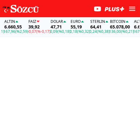
ALTIN
FAİZ
DOLAR
EURO
STERLIN
BITCOIN
ALTI
6.660,55
39,92
47,71
55,19
64,41
65.078,00
6.66
)
167,96
(%2,59)
-0,07
(%-0,17)
0,09
(%0,18)
0,18
(%0,32)
0,24
(%0,38)
136,00
(%0,21)
167,9