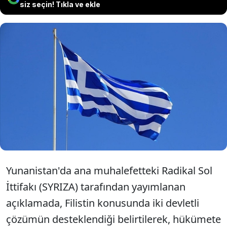
siz seçin! Tıkla ve ekle
Yunanistan'da muhalefet partileri,
hükümetten İspanya, İrlanda ve Norveç
gibi Filistin devletini tanıma kararı
almasını talep etti.
Yunanistan'da ana muhalefetteki Radikal Sol
İttifakı (SYRIZA) tarafından yayımlanan
açıklamada, Filistin konusunda iki devletli
çözümün desteklendiği belirtilerek, hükümete