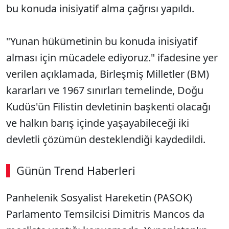
bu konuda inisiyatif alma çağrısı yapıldı.
"Yunan hükümetinin bu konuda inisiyatif
alması için mücadele ediyoruz." ifadesine yer
verilen açıklamada, Birleşmiş Milletler (BM)
kararları ve 1967 sınırları temelinde, Doğu
Kudüs'ün Filistin devletinin başkenti olacağı
ve halkın barış içinde yaşayabileceği iki
devletli çözümün desteklendiği kaydedildi.
Günün Trend Haberleri
00:02
/ 08:15
Panhelenik Sosyalist Hareketin (PASOK)
Sesi Aç
Parlamento Temsilcisi Dimitris Mancos da