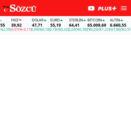
FAİZ
DOLAR
EURO
STERLIN
BITCOIN
ALTIN
FA
39,92
47,71
55,19
64,41
65.009,69
6.660,55
39
59)
-0,07
(%-0,17)
0,09
(%0,18)
0,18
(%0,32)
0,24
(%0,38)
786,03
(%1,22)
167,96
(%2,59)
-0,