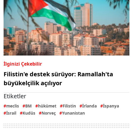
İlginizi Çekebilir
Filistin'e destek sürüyor: Ramallah'ta
büyükelçilik açılıyor
Etiketler
meclis
BM
hükümet
Filistin
İrlanda
İspanya
İsrail
Kudüs
Norveç
Yunanistan