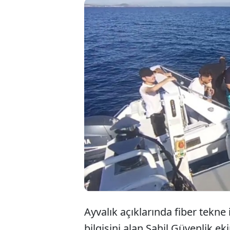
Balıkes
Midill
Türk k
kurtarı
Ayvalık açıklarında fiber tekn
bilgisini alan Sahil Güvenlik ek