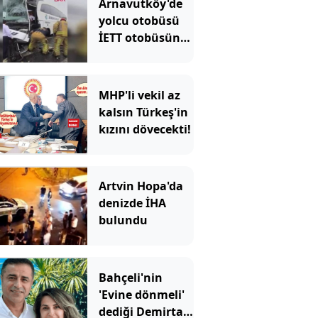
Arnavutköy'de
yolcu otobüsü
İETT otobüsüne
çarptı: Ekipler
olay yerinde
MHP'li vekil az
kalsın Türkeş'in
kızını dövecekti!
Artvin Hopa'da
denizde İHA
bulundu
Bahçeli'nin
'Evine dönmeli'
dediği Demirtaş