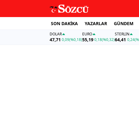
SON DAKİKA
YAZARLAR
GÜNDEM
DOLAR
EURO
STERLIN
47,71
55,19
64,41
0,09
(%0,18)
0,18
(%0,32)
0,24
(%