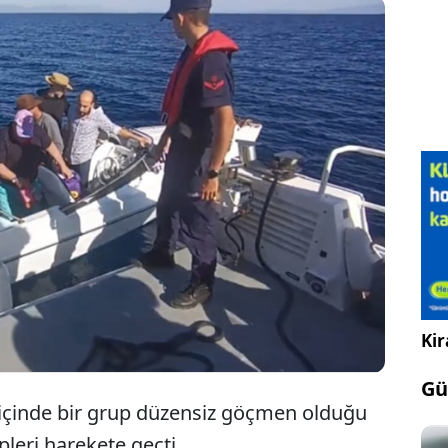
ir'in Ayvalık ilçesi açıklarında, yasa dışı yollarla
i Adası'na gitmeye çalışırken Yunan unsurlarınca
ara sularına geri itilen 20 düzensiz göçmen
ldı.
Kir
Gü
e içinde bir grup düzensiz göçmen olduğu
ipleri harekete geçti.