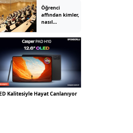
etmiş
Öğrenci
affından kimler,
nasıl
yararlanabilecek?
İşte detaylar
D Kalitesiyle Hayat Canlanıyor