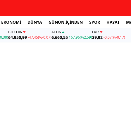
EKONOMİ
DÜNYA
GÜNÜN İÇİNDEN
SPOR
HAYAT
M
BITCOIN
ALTIN
FAİZ
64.950,99
6.660,55
39,92
0,38)
-47,45
(%-0,07)
167,96
(%2,59)
-0,07
(%-0,17)