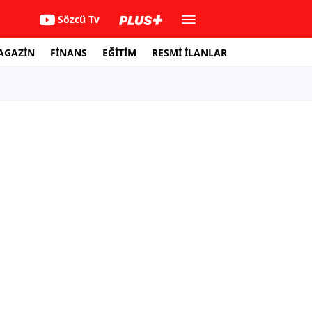
Sözcü Tv
AGAZİN
FİNANS
EĞİTİM
RESMİ İLANLAR