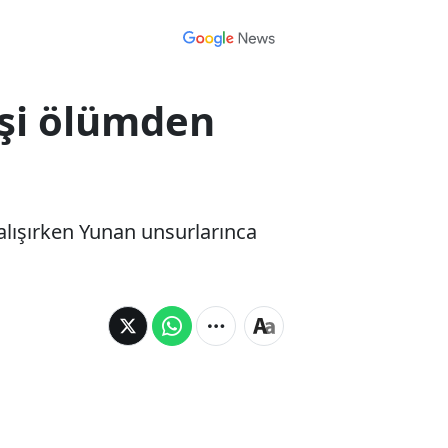
işi ölümden
 çalışırken Yunan unsurlarınca