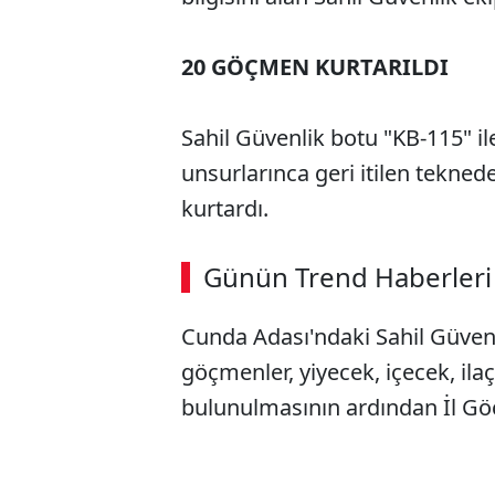
20 GÖÇMEN KURTARILDI
Sahil Güvenlik botu "KB-115" il
unsurlarınca geri itilen tekne
kurtardı.
ABERİ OKU
➜
Günün Trend Haberleri
00:02
/ 09:15
Cunda Adası'ndaki Sahil Güvenl
göçmenler, yiyecek, içecek, ila
bulunulmasının ardından İl Göç