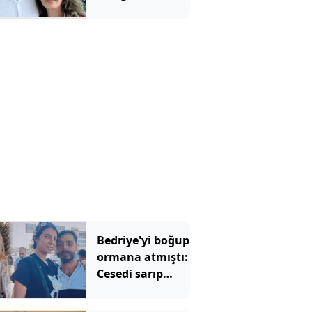
için Erdoğan'ın
yardımcısından
şaşırtan sözler
Bedriye'yi boğup
ormana atmıştı:
Cesedi sarıp
kayınvalidesiyle
bir saat sohbet