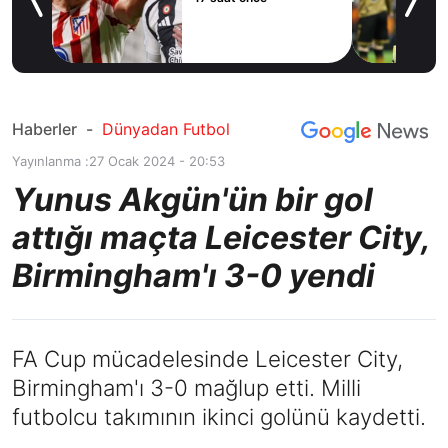
yor!
ov
Haberler
-
Dünyadan Futbol
Yayınlanma :
27 Ocak 2024 - 20:53
Yunus Akgün'ün bir gol
attığı maçta Leicester City,
Birmingham'ı 3-0 yendi
FA Cup mücadelesinde Leicester City,
Birmingham'ı 3-0 mağlup etti. Milli
futbolcu takımının ikinci golünü kaydetti.