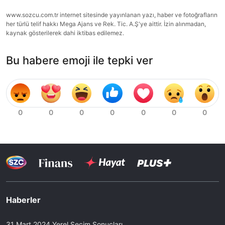
www.sozcu.com.tr internet sitesinde yayınlanan yazı, haber ve fotoğrafların
her türlü telif hakkı Mega Ajans ve Rek. Tic. A.Ş'ye aittir. İzin alınmadan,
kaynak gösterilerek dahi iktibas edilemez.
Bu habere emoji ile tepki ver
Haberler
31 Mart 2024 Yerel Seçim Sonuçları