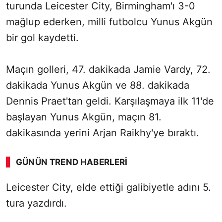
turunda Leicester City, Birmingham'ı 3-0
mağlup ederken, milli futbolcu Yunus Akgün
bir gol kaydetti.
Maçın golleri, 47. dakikada Jamie Vardy, 72.
dakikada Yunus Akgün ve 88. dakikada
Dennis Praet'tan geldi. Karşılaşmaya ilk 11'de
başlayan Yunus Akgün, maçın 81.
dakikasında yerini Arjan Raikhy'ye bıraktı.
GÜNÜN TREND HABERLERI
00:01
/ 08:06
Leicester City, elde ettiği galibiyetle adını 5.
Sesi Aç
tura yazdırdı.