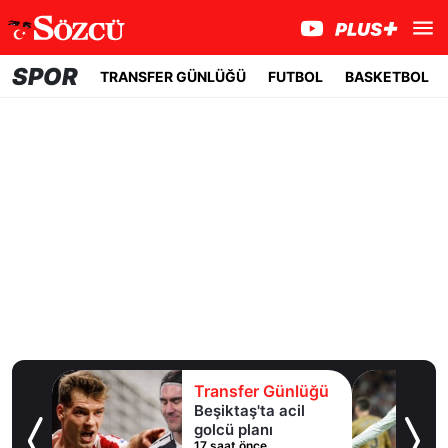
SPOR
TRANSFER GÜNLÜĞÜ
FUTBOL
BASKETBOL
lüğü
Transfer Günlüğü
 10
Beşiktaş'ta acil
an
golcü planı
17 saat önce