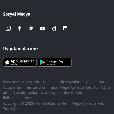
Sosyal Medya
Uygulamalarımız
www.sozcu.com.tr internet sitesinde yayınlanan yazı, haber ve
fotoğrafların her türlü telif hakkı Mega Ajans ve Rek. Tic. A.Ş'ye
aittir. İzin alınmadan, kaynak gösterilerek dahi
iktibas edilemez.
Copyright © 2023 - Tüm hakları saklıdır. Mega Ajans ve Rek.
Tic. A.Ş.