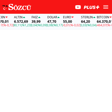
N
ALTIN
FAİZ
DOLAR
EURO
STERLIN
BITCOIN
,01
6.572,69
39,99
47,70
55,00
64,20
64.370,01
(%-0,72)
80,11
(%1,23)
0,04
(%0,09)
0,08
(%0,17)
-0,01
(%-0,02)
0,03
(%0,04)
-464,07
(%-0,7