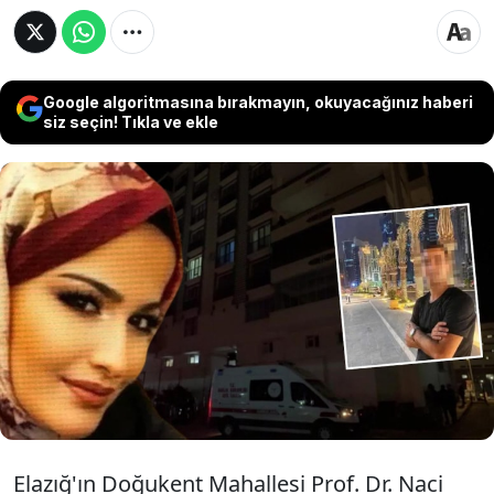
Google algoritmasına bırakmayın, okuyacağınız haberi
siz seçin! Tıkla ve ekle
Yurt dışı görevinden dönen askeri
personel Murat Ç., eşi Derya Ç.'yi 4
yaşındaki çocuğunun gözü önünde
tabancayla vurarak öldürdü.
Elazığ'ın Doğukent Mahallesi Prof. Dr. Naci