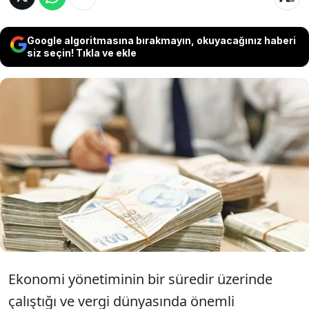
Google algoritmasına bırakmayın, okuyacağınız haberi
siz seçin! Tıkla ve ekle
Vergi düzenlemelerini içeren yeni kanun
yürürlüğe girdi. Varlık barışı kapsamında
kazancını Türkiye'ye taşıyanlar 20 yıl
boyunca gelir vergisinden muaf tutulacak.
Ekonomi yönetiminin bir süredir üzerinde
çalıştığı ve vergi dünyasında önemli