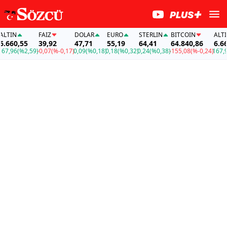
TIN
FAİZ
DOLAR
EURO
STERLIN
BITCOIN
ALTIN
660,55
39,92
47,71
55,19
64,41
64.840,86
6.660,
,96
(%2,59)
-0,07
(%-0,17)
0,09
(%0,18)
0,18
(%0,32)
0,24
(%0,38)
-155,08
(%-0,24)
167,96
(