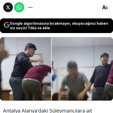
Google algoritmasına bırakmayın, okuyacağınız haberi
siz seçin! Tıkla ve ekle
Süleymancılara ait Sugözü Erkek Öğrenci
Yurdu’nda 10 erkek öğrenciyi darp edip
istismar eden kişinin 'eğitmen' değil
'hizmetli' olduğu iddia edildi.
Antalya Alanya'daki Süleymancılara ait