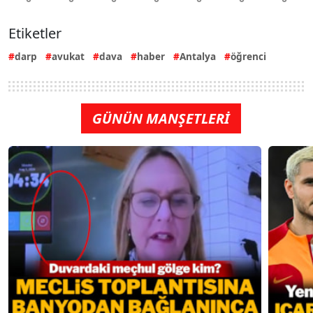
Etiketler
darp
avukat
dava
haber
Antalya
öğrenci
GÜNÜN MANŞETLERİ