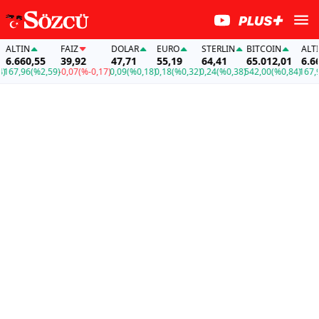
LTIN
FAİZ
DOLAR
EURO
STERLIN
BITCOIN
ALTIN
.660,55
39,92
47,71
55,19
64,41
65.012,01
6.660
67,96
(%2,59)
-0,07
(%-0,17)
0,09
(%0,18)
0,18
(%0,32)
0,24
(%0,38)
542,00
(%0,84)
167,96