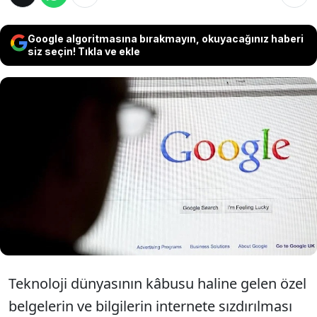
Google algoritmasına bırakmayın, okuyacağınız haberi
siz seçin! Tıkla ve ekle
Google, sonunda sızdırılan yüzlerce sayfalık
belge olduğuna dair iddiaları kabul etti.
Şirket bugün, sızdırılan ve topladığı verilerle
ilgili ayrıntılarla dolu 2.500 dahili belgenin
gerçek olduğunu doğruladı.
Teknoloji dünyasının kâbusu haline gelen özel
belgelerin ve bilgilerin internete sızdırılması