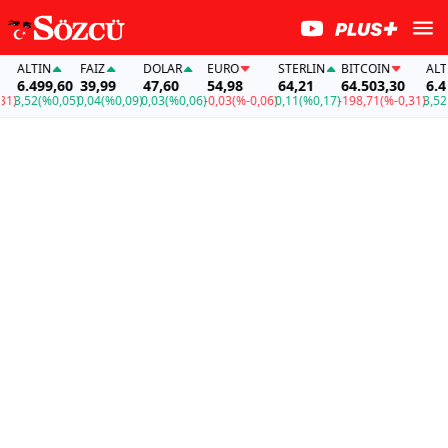
ALTIN
FAİZ
DOLAR
EURO
STERLIN
BITCOIN
ALTIN
6.499,60
39,99
47,60
54,98
64,21
64.503,30
6.499
)
3,52
(%0,05)
0,04
(%0,09)
0,03
(%0,06)
-0,03
(%-0,06)
0,11
(%0,17)
-198,71
(%-0,31)
3,52
(%