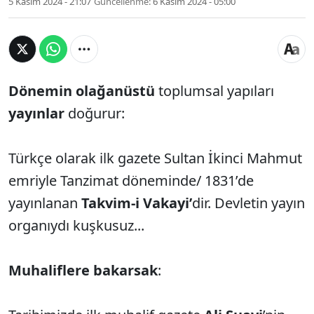
5 Kasım 2024 - 21:07
Güncellenme:
6 Kasım 2024 - 05:00
Dönemin
olağanüstü
toplumsal yapıları
yayınlar
doğurur:
Türkçe olarak ilk gazete Sultan İkinci Mahmut
emriyle Tanzimat döneminde/ 1831’de
yayınlanan
Takvim-i Vakayi’
dir. Devletin yayın
organıydı kuşkusuz...
Muhaliflere bakarsak
: