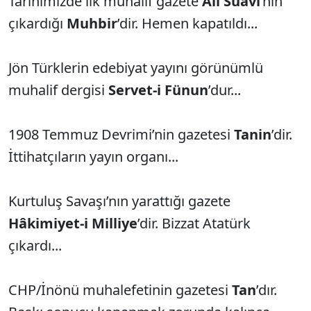
Tarihimizde ilk muhalif gazete
Ali Suavi
’nin
çıkardığı
Muhbir
’dir. Hemen kapatıldı...
Jön Türklerin edebiyat yayını görünümlü
muhalif dergisi
Servet-i Fünun
’dur...
1908 Temmuz Devrimi’nin gazetesi
Tanin
’dir.
İttihatçıların yayın organı...
Kurtuluş Savaşı’nın yarattığı gazete
Hâkimiyet-i Milliye
’dir. Bizzat Atatürk
çıkardı...
CHP/İnönü muhalefetinin gazetesi
Tan
’dır.