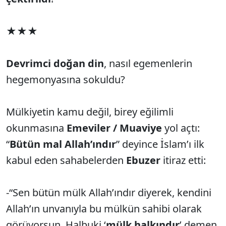
★★★
Devrimci doğan din
, nasıl egemenlerin
hegemonyasına sokuldu?
Mülkiyetin kamu değil, birey eğilimli
okunmasına
Emeviler / Muaviye
yol açtı:
“
Bütün mal Allah’ındır
” deyince İslam’ı ilk
kabul eden sahabelerden
Ebuzer
itiraz etti:
-“Sen bütün mülk Allah’ındır diyerek, kendini
Allah’ın unvanıyla bu mülkün sahibi olarak
görüyorsun. Halbuki ‘
mülk halkındır
’ demen