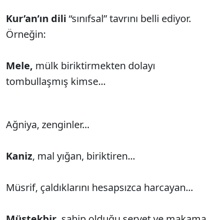
Kur’an’ın dili
“sınıfsal” tavrını belli ediyor.
Örneğin:
Mele,
mülk biriktirmekten dolayı
tombullaşmış kimse...
Ağniya, zenginler...
Kaniz
, mal yığan, biriktiren...
Müsrif, çaldıklarını hesapsızca harcayan...
Müstekbir
, sahip olduğu servet ve makama