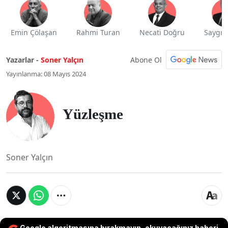
Emin Çölaşan
Rahmi Turan
Necati Doğru
Saygı 
Abone Ol
Yazarlar -
Soner Yalçın
Yayınlanma: 08 Mayıs 2024
Yüzleşme
Soner Yalçın
Google algoritmasına bırakmayın, okuyacağınız haberi