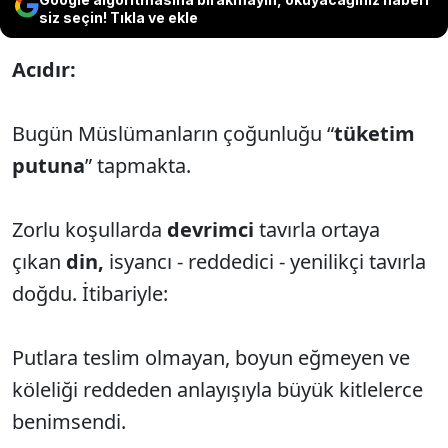
siz seçin! Tıkla ve ekle
Acıdır:
Bugün Müslümanların çoğunluğu “
tüketim
putuna
” tapmakta.
Zorlu koşullarda
devrimci
tavırla ortaya
çıkan
din,
isyancı - reddedici - yenilikçi tavırla
doğdu. İtibariyle:
Putlara teslim olmayan, boyun eğmeyen ve
köleliği reddeden anlayışıyla büyük kitlelerce
benimsendi.