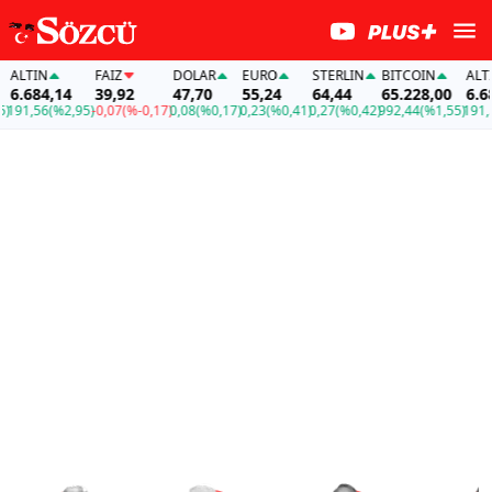
IN
FAİZ
DOLAR
EURO
STERLIN
BITCOIN
ALTIN
84,14
39,92
47,70
55,24
64,44
65.228,00
6.684,1
,56
(%2,95)
-0,07
(%-0,17)
0,08
(%0,17)
0,23
(%0,41)
0,27
(%0,42)
992,44
(%1,55)
191,56
(%2