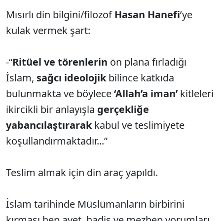
Mısırlı din bilgini/filozof
Hasan Hanefi
’ye
kulak vermek şart:
-“
Ritüel ve törenlerin
ön plana fırladığı
İslam,
sağcı ideolojik
bilince katkıda
bulunmakta ve böylece
‘Allah’a iman’
kitleleri
ikircikli bir anlayışla
gerçekliğe
yabancılaştırarak
kabul ve teslimiyete
koşullandırmaktadır...”
Teslim almak için din araç yapıldı.
İslam tarihinde Müslümanların birbirini
kırması hep ayet, hadis ve mezhep yorumları