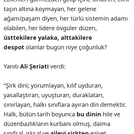
taşın altına koymayan, her gelene
ağam/paşam diyen, her türlü sistemin adamı
olabilen, her lidere övgüler düzen,
üsttekilere yalaka, alttakilere
despot
olanlar bugün niye çoğunluk?
Yanıtı
Ali Şeriati
verdi:
“Şirk dini; yorumlayan, kılıf uyduran,
yasallaştıran, uyuşturan, duraklatan,
sınırlayan, halkı sınıflara ayıran din demektir.
Halk, bütün tarih boyunca
bu dinin
hile ve
düzenbazlıkların kurbanı olmuş, daima
sınıfsal, ırksal ve
ailevi şirkten
eziyet