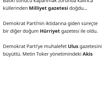
Baskı sonucu kapanmak zorunda kalınca
küllerinden
Milliyet gazetesi
doğdu...
Demokrat Parti’nin iktidarına giden süreçte
bir diğer doğum
Hürriyet
gazetesi ile oldu.
Demokrat Parti’ye muhalefet
Ulus
gazetesini
büyüttü. Metin Toker yönetimindeki
Akis
siyasi dergiciliğin ülkemizde kök salmasına
sebep oldu.
1960’larda toplumsal muhalefetin öncüsü,
Doğan Avcıoğlu’nın başında olduğu
Yön
dergisidir. Ki bir şekilde “okul” görevi yaptı;