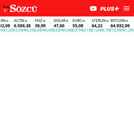
ALTIN
FAİZ
DOLAR
EURO
STERLIN
BITCOIN
ALT
09
6.509,38
39,99
47,60
55,08
64,22
64.932,09
6.
1,20)
13,29
(%0,20)
0,04
(%0,09)
0,03
(%0,06)
0,07
(%0,13)
0,12
(%0,19)
772,09
(%1,20)
13,