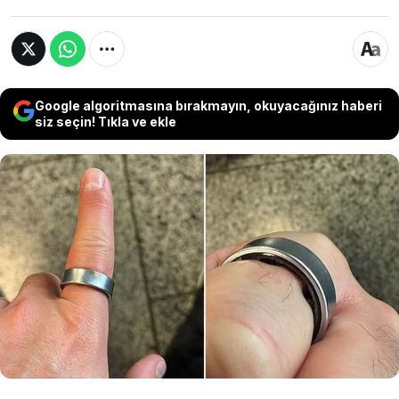
Google algoritmasına bırakmayın, okuyacağınız haberi
siz seçin! Tıkla ve ekle
Teknolojik gelişmeler doludizgin ilerlerken
gündelik hayatlarımıza etkileri de artıyor...
İngiliz YouTuber Daniel Rotar, akıllı yüzüğünün
bataryasının parmağındayken şişmesi
nedeniyle uçağa alınmadı ve acil olarak
hastaneye kaldırıldı...