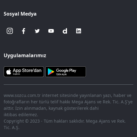
Sosyal Medya
Uygulamalarımız
www.sozcu.com.tr internet sitesinde yayınlanan yazı, haber ve
fotoğrafların her türlü telif hakkı Mega Ajans ve Rek. Tic. A.Ş'ye
aittir. İzin alınmadan, kaynak gösterilerek dahi
iktibas edilemez.
Copyright © 2023 - Tüm hakları saklıdır. Mega Ajans ve Rek.
Tic. A.Ş.