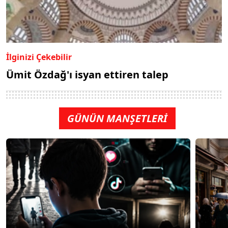
İlginizi Çekebilir
Ümit Özdağ'ı isyan ettiren talep
GÜNÜN MANŞETLERİ