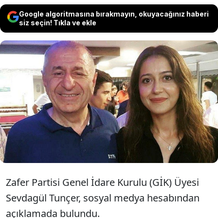
Google algoritmasına bırakmayın, okuyacağınız haberi
siz seçin! Tıkla ve ekle
Zafer Partisi Genel İdare Kurulu (GİK)
Üyesi Sevdagül Tunçer partiyle hiçbir
bağının kalmadığını duyurdu.
Zafer Partisi Genel İdare Kurulu (GİK) Üyesi
Sevdagül Tunçer, sosyal medya hesabından
açıklamada bulundu.