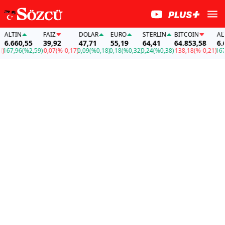
LTIN
FAİZ
DOLAR
EURO
STERLIN
BITCOIN
ALTIN
.660,55
39,92
47,71
55,19
64,41
64.853,58
6.66
67,96
(%2,59)
-0,07
(%-0,17)
0,09
(%0,18)
0,18
(%0,32)
0,24
(%0,38)
-138,18
(%-0,21)
167,9