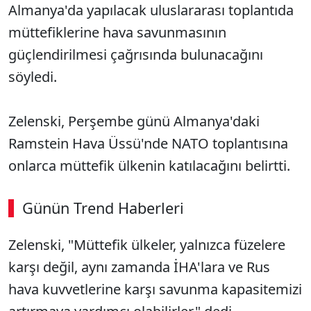
Almanya'da yapılacak uluslararası toplantıda
müttefiklerine hava savunmasının
güçlendirilmesi çağrısında bulunacağını
söyledi.
Zelenski, Perşembe günü Almanya'daki
Ramstein Hava Üssü'nde NATO toplantısına
onlarca müttefik ülkenin katılacağını belirtti.
Günün Trend Haberleri
00:02
/ 08:06
Zelenski, "Müttefik ülkeler, yalnızca füzelere
Sesi Aç
karşı değil, aynı zamanda İHA'lara ve Rus
hava kuvvetlerine karşı savunma kapasitemizi