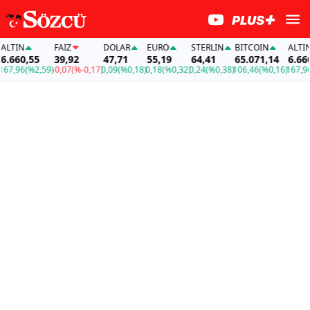
TIN
FAİZ
DOLAR
EURO
STERLIN
BITCOIN
ALTIN
660,55
39,92
47,71
55,19
64,41
65.071,14
6.660,
7,96
(%2,59)
-0,07
(%-0,17)
0,09
(%0,18)
0,18
(%0,32)
0,24
(%0,38)
106,46
(%0,16)
167,96
(%