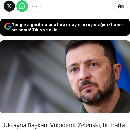
Google algoritmasına bırakmayın, okuyacağınız haberi
siz seçin! Tıkla ve ekle
Zelenski, Ramstein'da müttefiklerine hava
savunması için baskı yapacak. Trump’ın göreve
başlamadan önce Ukrayna'ya askeri desteğin
artırılması, Biden yönetiminin önceliği. Ancak
Trump’ın savaşla ilgili belirsiz tavrı, Kiev'de
endişe yaratıyor.
Ukrayna Başkanı Volodimir Zelenski, bu hafta