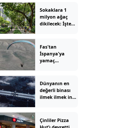
Sokaklara 1
milyon ağaç
dikilecek: İşte
nedeni
Fas'tan
İspanya'ya
yamaç
paraşütüyle
geçmeye kalkan
kaçak göçmen
Dünyanın en
öldü
değerli binası
ilmek ilmek inşa
ediliyor: Para
basacak
Çinliler Pizza
Hut’ı devretti