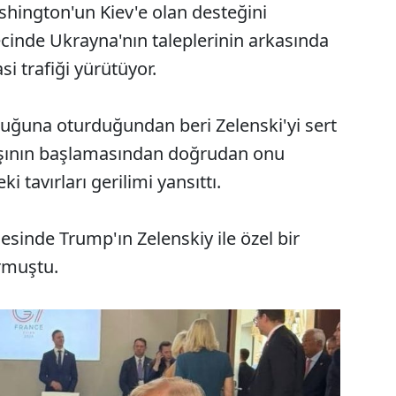
ashington'un Kiev'e olan desteğini
recinde Ukrayna'nın taleplerinin arkasında
i trafiği yürütüyor.
ltuğuna oturduğundan beri Zelenski'yi sert
vaşının başlamasından doğrudan onu
 tavırları gerilimi yansıttı.
cesinde Trump'ın Zelenskiy ile özel bir
rmuştu.