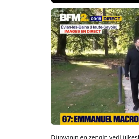
G7 Zirvesi'nde 
Zelenski, ABD 
yakalandı. Macr
söylediği ve Zele
diyaloglar canlı 
Dünyanın en zengin yedi ülkesin