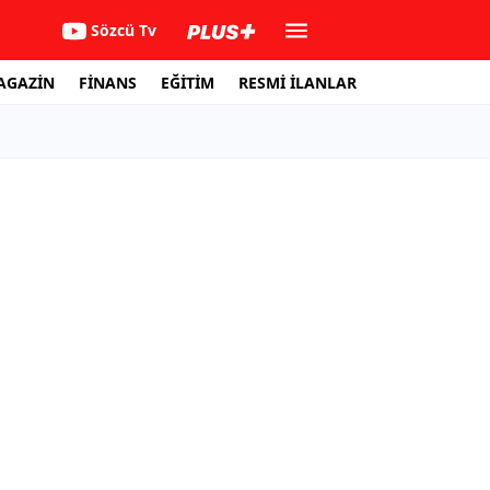
Sözcü Tv
AGAZİN
FİNANS
EĞİTİM
RESMİ İLANLAR