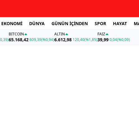
EKONOMİ
DÜNYA
GÜNÜN İÇİNDEN
SPOR
HAYAT
M
BITCOIN
ALTIN
FAİZ
65.168,42
6.612,98
39,99
0,39)
609,39
(%0,94)
120,40
(%1,85)
0,04
(%0,09)