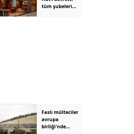
tüm şubeleri
değişecek
Faslı mülteciler
avrupa
birliği'nde
büyük çatlak