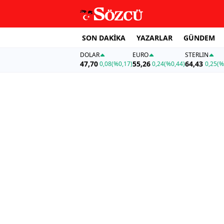
SON DAKİKA
YAZARLAR
GÜNDEM
DOLAR
EURO
STERLIN
47,70
55,26
64,43
0,08
(%0,17)
0,24
(%0,44)
0,25
(%