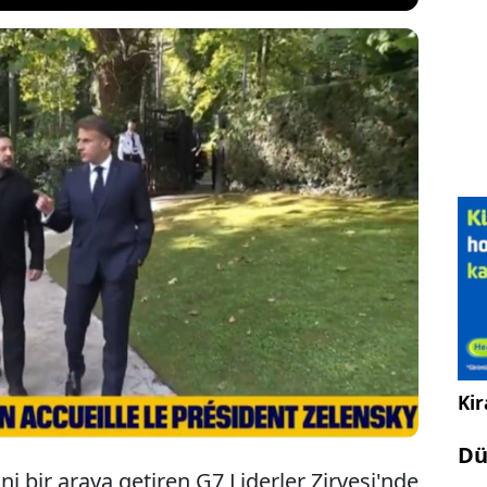
Fransa Cumhurbaşkanı Macron ve Ukrayna lideri
Başkanı Trump hakkında konuşurken açık mikrofona
on'un Trump'la görüşmesinin zor geçtiğini
nski için randevu ayarlayacağını belirttiği
yayına yansıdı.
Kir
Dü
i bir araya getiren G7 Liderler Zirvesi'nde