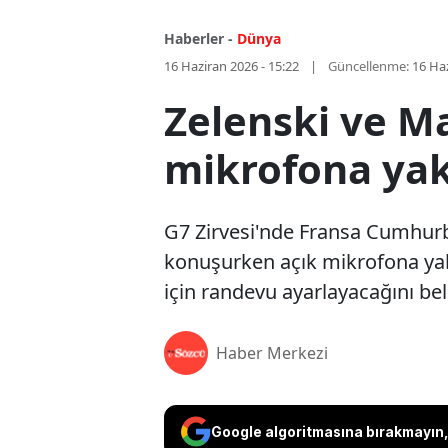
Haberler -
Dünya
16 Haziran 2026 - 15:22
Güncellenme:
16 Haz
Zelenski ve M
mikrofona yak
G7 Zirvesi'nde Fransa Cumhur
konuşurken açık mikrofona yak
için randevu ayarlayacağını beli
Haber Merkezi
Google algoritmasına bırakmayın, 