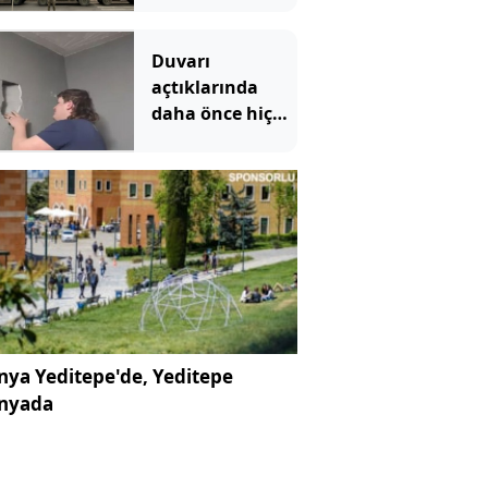
açtı: İspanya
sınırlarını
Duvarı
kapatan
açtıklarında
İtalya'ya
daha önce hiç
Pazartesi
görmedikleri bir
gününe kadar
şey gördüler
süre verdi
ya Yeditepe'de, Yeditepe
nyada