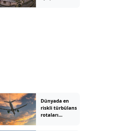
gökyüzünü yere
indirdiler
Dünyada en
riskli türbülans
rotaları
açıklandı