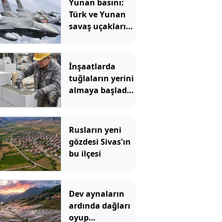
Yunan basını:
Türk ve Yunan
savaş uçakları
Akdeniz'de it
dalaşına girdi
İnşaatlarda
tuğlaların yerini
almaya başladı:
Ustaların yeni
göz bebeği oldu
Rusların yeni
gözdesi Sivas'ın
bu ilçesi
Dev aynaların
ardında dağları
oyup