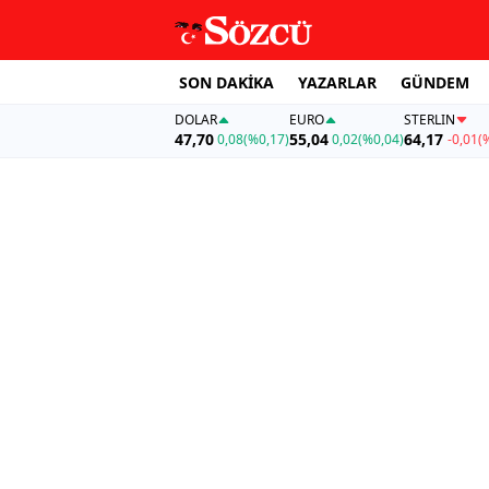
SON DAKİKA
YAZARLAR
GÜNDEM
DOLAR
EURO
STERLIN
47,70
55,04
64,17
0,08
(%0,17)
0,02
(%0,04)
-0,01
(