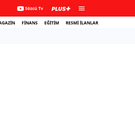
Sözcü Tv
AGAZİN
FİNANS
EĞİTİM
RESMİ İLANLAR