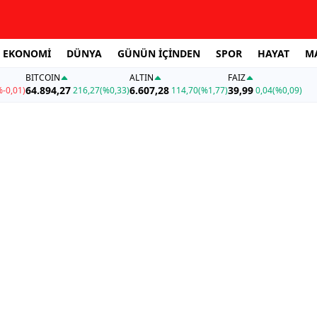
EKONOMİ
DÜNYA
GÜNÜN İÇİNDEN
SPOR
HAYAT
M
BITCOIN
ALTIN
FAİZ
64.894,27
6.607,28
39,99
%-0,01)
216,27
(%0,33)
114,70
(%1,77)
0,04
(%0,09)