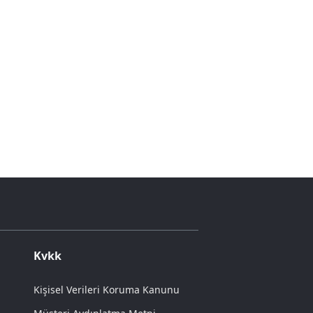
Kvkk
Kişisel Verileri Koruma Kanunu