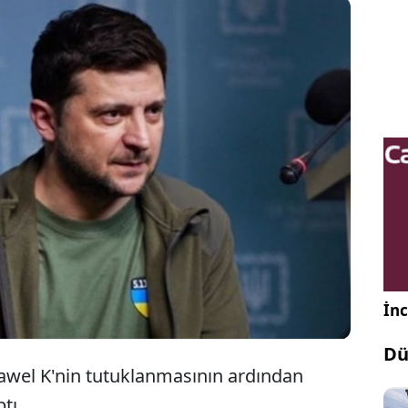
a'da, Rusya istihbarat servisinin Ukrayna Devlet
ı Volodimir Zelenskiy'e karşı suikast girişimi
a destek olduğu suçlamasıyla bir kişi tutuklandı.
İnc
Dü
 Pawel K'nin tutuklanmasının ardından
tı.