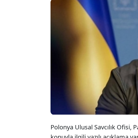
Polony
Başkan
planın
Polonya Ulusal Savcılık Ofisi,
konuyla ilgili yazılı açıklama yap