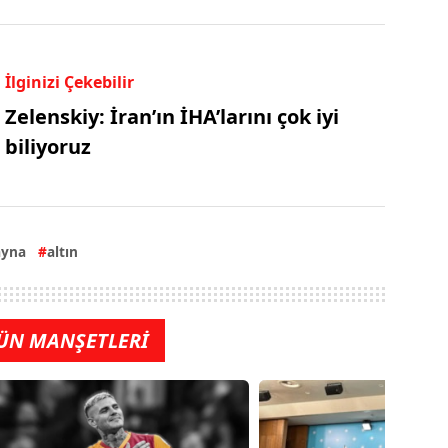
İlginizi Çekebilir
Zelenskiy: İran’ın İHA’larını çok iyi
biliyoruz
ayna
altın
ÜN MANŞETLERİ