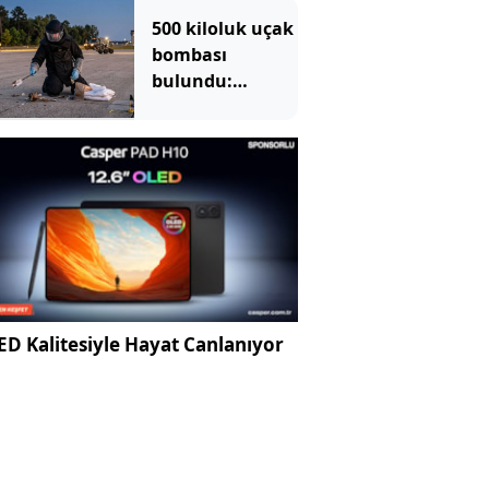
500 kiloluk uçak
bombası
bulundu:
Bölgede
tahliyeler
başladı
D Kalitesiyle Hayat Canlanıyor