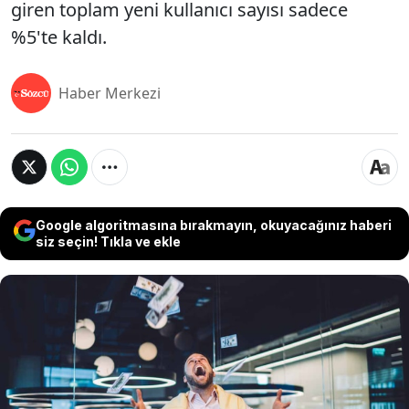
giren toplam yeni kullanıcı sayısı sadece
%5'te kaldı.
Haber Merkezi
Google algoritmasına bırakmayın, okuyacağınız haberi
siz seçin! Tıkla ve ekle
Kripto para piyasasının son bir yıldaki yükselişi,
zenginleri daha da zenginleştiren bir tablo ortaya
koydu. Henley & Partners'ın yayınladığı yeni bir
rapora göre, dünyadaki kripto milyonerlerinin