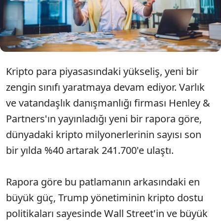
sayısı %40 gibi devasa bir oranda artarken, aynı
dönemde piyasaya giren toplam yeni kullanıcı
sayısı sadece %5'te kaldı.
Kripto para piyasasındaki yükseliş, yeni bir
zengin sınıfı yaratmaya devam ediyor. Varlık
ve vatandaşlık danışmanlığı firması Henley &
Partners'ın yayınladığı yeni bir rapora göre,
dünyadaki kripto milyonerlerinin sayısı son
bir yılda %40 artarak 241.700'e ulaştı.
Rapora göre bu patlamanın arkasındaki en
büyük güç, Trump yönetiminin kripto dostu
politikaları sayesinde Wall Street'in ve büyük