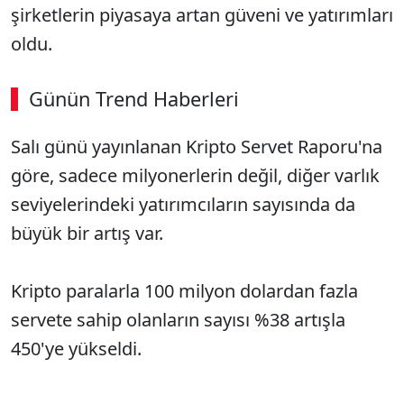
şirketlerin piyasaya artan güveni ve yatırımları
oldu.
Günün Trend Haberleri
00:02
/ 08:06
Salı günü yayınlanan Kripto Servet Raporu'na
Sesi Aç
göre, sadece milyonerlerin değil, diğer varlık
seviyelerindeki yatırımcıların sayısında da
büyük bir artış var.
Kripto paralarla 100 milyon dolardan fazla
servete sahip olanların sayısı %38 artışla
450'ye yükseldi.