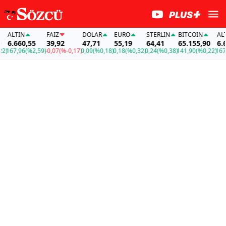
ALTIN
FAİZ
DOLAR
EURO
STERLIN
BITCOIN
ALTIN
6.660,55
39,92
47,71
55,19
64,41
65.155,90
6.660
167,96
(%2,59)
-0,07
(%-0,17)
0,09
(%0,18)
0,18
(%0,32)
0,24
(%0,38)
141,90
(%0,22)
167,96