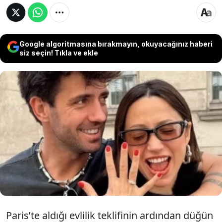
Google algoritmasına bırakmayın, okuyacağınız haberi
siz seçin! Tıkla ve ekle
Ünlü şarkıcı Zeynep Bastık, oyuncu Serkay
Tütüncü ile evlilik yolunda ilk adımı attı.
Paris’te aldığı evlilik teklifinin ardından çiftin
düğün hazırlıklarına başladığı öğrenildi. Ünlü
çift düğün tarihlerini de açıkladı.
Paris’te aldığı evlilik teklifinin ardından düğün