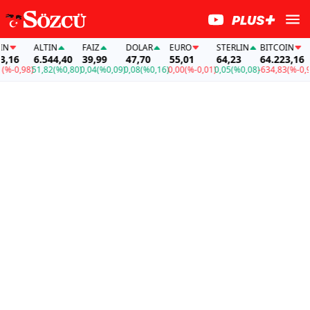
ALTIN
FAİZ
DOLAR
EURO
STERLIN
BITCOIN
A
6
6.544,40
39,99
47,70
55,01
64,23
64.223,16
6
0,98)
51,82
(%0,80)
0,04
(%0,09)
0,08
(%0,16)
0,00
(%-0,01)
0,05
(%0,08)
-634,83
(%-0,98)
5