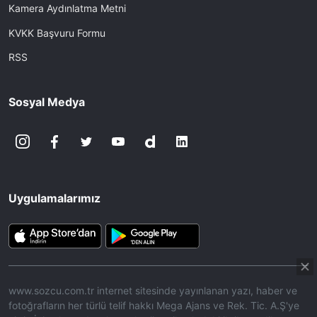
Kamera Aydınlatma Metni
KVKK Başvuru Formu
RSS
Sosyal Medya
Uygulamalarımız
www.sozcu.com.tr internet sitesinde yayınlanan yazı, haber ve
fotoğrafların her türlü telif hakkı Mega Ajans ve Rek. Tic. A.Ş'ye