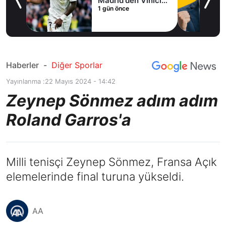
Madrid'den Vinicius
1 gün önce
Junior kararı
Haberler
-
Diğer Sporlar
Yayınlanma :
22 Mayıs 2024 - 14:42
Zeynep Sönmez adım adım
Roland Garros'a
Milli tenisçi Zeynep Sönmez, Fransa Açık
elemelerinde final turuna yükseldi.
AA