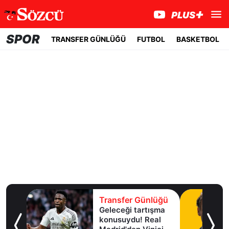
SPOR
TRANSFER GÜNLÜĞÜ
FUTBOL
BASKETBOL
lüğü
Transfer Günlüğü
Geleceği tartışma
aha
konusuydu! Real