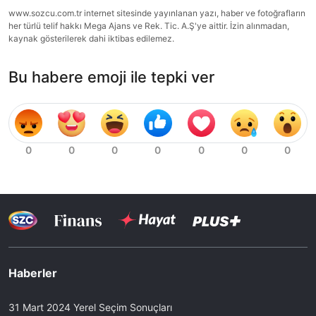
www.sozcu.com.tr internet sitesinde yayınlanan yazı, haber ve fotoğrafların
her türlü telif hakkı Mega Ajans ve Rek. Tic. A.Ş'ye aittir. İzin alınmadan,
kaynak gösterilerek dahi iktibas edilemez.
Bu habere emoji ile tepki ver
Haberler
31 Mart 2024 Yerel Seçim Sonuçları