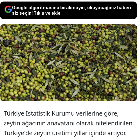
Google algoritmasına bırakmayın, okuyacağınız haberi
siz seçin! Tıkla ve ekle
Türkiye'nin geçen yıl zeytin üretimi,
önceki yıla göre yaklaşık yüzde 150
artarak 3 milyon 750 bin tona ulaştı. Bu
miktarla zeytin üretimi, rekor kırdı.
Türkiye İstatistik Kurumu verilerine göre,
zeytin ağacının anavatanı olarak nitelendirilen
Türkiye'de zeytin üretimi yıllar içinde artıyor.