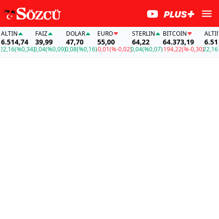
TIN
FAİZ
DOLAR
EURO
STERLIN
BITCOIN
ALTIN
514,74
39,99
47,70
55,00
64,22
64.373,19
6.514,
,16
(%0,34)
0,04
(%0,09)
0,08
(%0,16)
-0,01
(%-0,02)
0,04
(%0,07)
-194,22
(%-0,30)
22,16
(%0