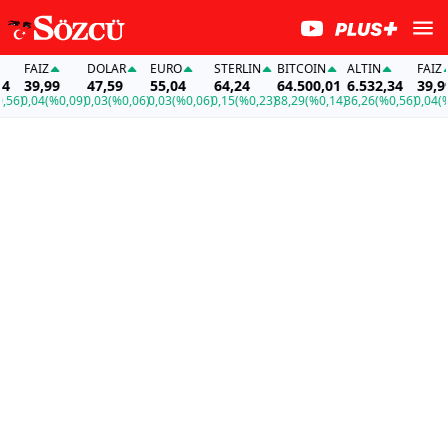
FAİZ
DOLAR
EURO
STERLIN
BITCOIN
ALTIN
FAİZ
39,99
47,59
55,04
64,24
64.500,01
6.532,34
39,99
)
0,04
(%0,09)
0,03
(%0,06)
0,03
(%0,06)
0,15
(%0,23)
88,29
(%0,14)
36,26
(%0,56)
0,04
(%0,0