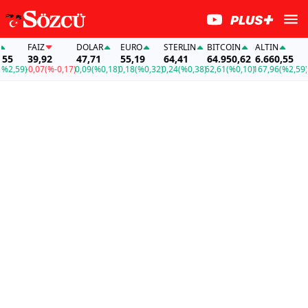
FAİZ
DOLAR
EURO
STERLIN
BITCOIN
ALTIN
FAİ
39,92
47,71
55,19
64,41
64.950,62
6.660,55
39
,59)
-0,07
(%-0,17)
0,09
(%0,18)
0,18
(%0,32)
0,24
(%0,38)
62,61
(%0,10)
167,96
(%2,59)
-0,0