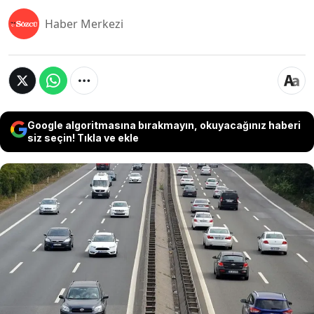
Haber Merkezi
Google algoritmasına bırakmayın, okuyacağınız haberi
siz seçin! Tıkla ve ekle
Araç sahiplerinin uzun süredir beklediği
düzenleme nihayet hayata geçiyor. Zorunlu trafik
sigortası genel şartlarında yapılan köklü
değişiklikle birlikte, kaza sonrası süreçler hem
hızlanacak hem de hak sahiplerinin mağduriyeti
en aza inecek. 1 Temmuz 2026 itibarıyla trafik
sigortasında yepyeni bir sayfa açılıyor.