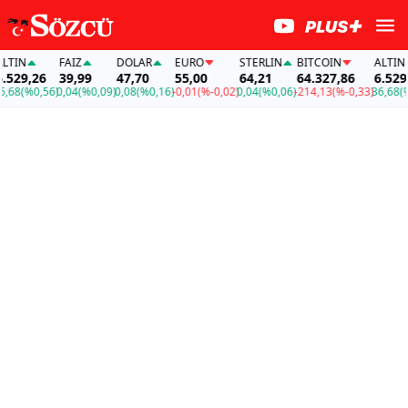
TIN
FAİZ
DOLAR
EURO
STERLIN
BITCOIN
ALTIN
529,26
39,99
47,70
55,00
64,21
64.327,86
6.529,2
68
(%0,56)
0,04
(%0,09)
0,08
(%0,16)
-0,01
(%-0,02)
0,04
(%0,06)
-214,13
(%-0,33)
36,68
(%0