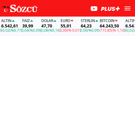
TIN
FAİZ
DOLAR
EURO
STERLIN
BITCOIN
ALTIN
542,61
39,99
47,70
55,01
64,23
64.243,50
6.542,6
,02
(%0,77)
0,04
(%0,09)
0,08
(%0,16)
0,00
(%-0,01)
0,06
(%0,09)
-715,85
(%-1,10)
50,02
(%0