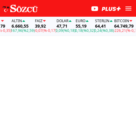
ALTIN
FAİZ
DOLAR
EURO
STERLIN
BITCOIN
9
6.660,55
39,92
47,71
55,19
64,41
64.749,79
,35)
167,96
(%2,59)
-0,07
(%-0,17)
0,09
(%0,18)
0,18
(%0,32)
0,24
(%0,38)
-226,21
(%-0,35)