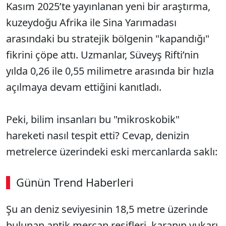
Kasım 2025’te yayınlanan yeni bir araştırma,
kuzeydoğu Afrika ile Sina Yarımadası
arasındaki bu stratejik bölgenin "kapandığı"
fikrini çöpe attı. Uzmanlar, Süveyş Rifti’nin
yılda 0,26 ile 0,55 milimetre arasında bir hızla
açılmaya devam ettiğini kanıtladı.
Peki, bilim insanları bu "mikroskobik"
hareketi nasıl tespit etti? Cevap, denizin
metrelerce üzerindeki eski mercanlarda saklı:
Günün Trend Haberleri
00:02
/ 08:06
Şu an deniz seviyesinin 18,5 metre üzerinde
Sesi Aç
bulunan antik mercan resifleri, karanın yukarı