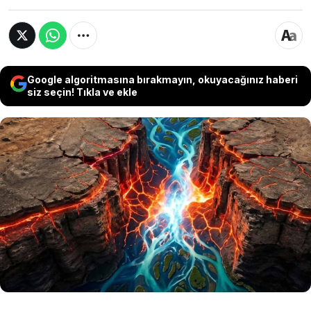
Google algoritmasına bırakmayın, okuyacağınız haberi
siz seçin! Tıkla ve ekle
Mısır’da milyonlarca yıldır sessiz olduğu
düşünülen Süveyş Körfezi hakkında bildiğimiz
her şey değişmek üzere. Bilim insanları, on
yıllardır "jeolojik bir fosil" gözüyle bakılan
bölgenin aslında hâlâ açılmaya devam ettiğini
keşfetti. Dünya kabuğu burada gizlice nefes
almaya devam ediyor.