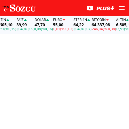
N
FAİZ
DOLAR
EURO
STERLIN
BITCOIN
ALTIN
5,10
39,99
47,70
55,00
64,22
64.337,08
6.505,10
(%0,19)
0,04
(%0,09)
0,08
(%0,16)
-0,01
(%-0,02)
0,04
(%0,07)
-246,04
(%-0,38)
12,51
(%0,19