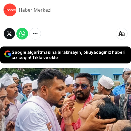
Haber Merkezi
Google algoritmasına bırakmayın, okuyacağınız haberi
siz seçin! Tıkla ve ekle
Hindistan'da haziran ayında düşen ve 260 kişinin
ölümüyle sonuçlanan Air India uçağından mucize
eseri sağ kurtulan tek yolcu olan 39 yaşındaki
Vishwash Kumar Ramesh, kazadan dört ay sonra
hâlâ kabuslarla yaşıyor. Kazada kardeşini de
kaybeden Ramesh, karısı ve çocuğuyla dahi
konuşamıyor.