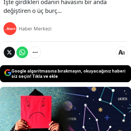
İşte girdikleri odanın havasını bir anda
değiştiren o üç burç...
Haber Merkezi
Google algoritmasına bırakmayın, okuyacağınız haberi
siz seçin! Tıkla ve ekle
Astrolojik yorumlara göre bazı burçlar duyguları
çok daha uçlarda yaşamaya, kırgınlıkları zor
affetmeye ve olumsuz düşünceleri içlerinde uzun
süre büyütmeye eğilimlidir. Tam da bu nedenle,
yaydıkları güçlü enerji bazen çevrelerindeki