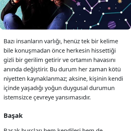
insanlar için ağır ve yükleyici bir atmosfere
dönüşebilir. İşte girdikleri odanın havasını bir anda
değiştiren o üç burç...
Bazı insanların varlığı, henüz tek bir kelime
bile konuşmadan önce herkesin hissettiği
gizli bir gerilim getirir ve ortamın havasını
anında değiştirir. Bu durum her zaman kötü
niyetten kaynaklanmaz; aksine, kişinin kendi
içinde yaşadığı yoğun duygusal durumun
istemsizce çevreye yansımasıdır.
Başak
Başak burçları hem kendileri hem de