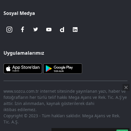
Sosyal Medya
Uygulamalarımız
www.sozcu.com.tr internet sitesinde yayınlanan yazı, haber ve
fotoğrafların her türlü telif hakkı Mega Ajans ve Rek. Tic. A.Ş'ye
aittir. İzin alınmadan, kaynak gösterilerek dahi
iktibas edilemez.
Copyright © 2023 - Tüm hakları saklıdır. Mega Ajans ve Rek.
Tic. A.Ş.
360p
Loaded
:
Sesi
10.45%
Aç