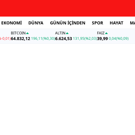
EKONOMİ
DÜNYA
GÜNÜN İÇİNDEN
SPOR
HAYAT
M
BITCOIN
ALTIN
FAİZ
64.832,12
6.624,53
39,99
%-0,01)
196,11
(%0,30)
131,95
(%2,03)
0,04
(%0,09)