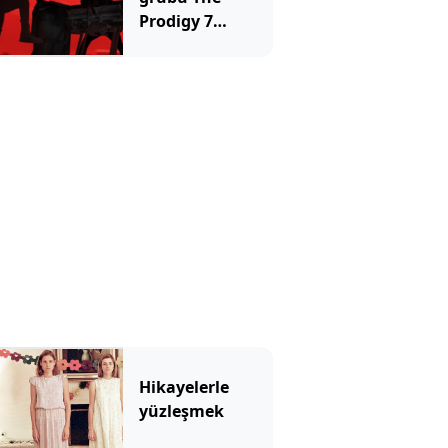
Prodigy 7
Ağustos’ta
İstanbul’da
Hikayelerle
yüzleşmek