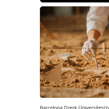
Sudan'daki antik
bin yıl önce yaşa
bağlanan ve orta
(tumpline) kulla
eski fiziksel kanı
Barcelona Özerk Üniversitesi'n