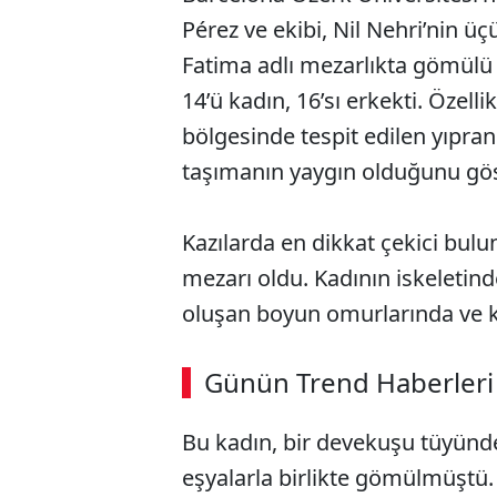
Pérez ve ekibi, Nil Nehri’nin ü
Fatima adlı mezarlıkta gömülü 30
14’ü kadın, 16’sı erkekti. Özelli
bölgesinde tespit edilen yıpran
taşımanın yaygın olduğunu gös
Kazılarda en dikkat çekici bulun
mezarı oldu. Kadının iskeletind
oluşan boyun omurlarında ve ka
ABERİ OKU
➜
Günün Trend Haberleri
00:03
/ 02:14
Bu kadın, bir devekuşu tüyünden
eşyalarla birlikte gömülmüştü.