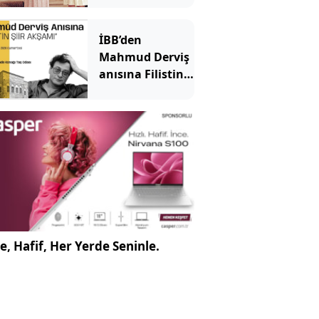
İBB’den
Mahmud Derviş
anısına Filistin
Şiir akşamı
e, Hafif, Her Yerde Seninle.