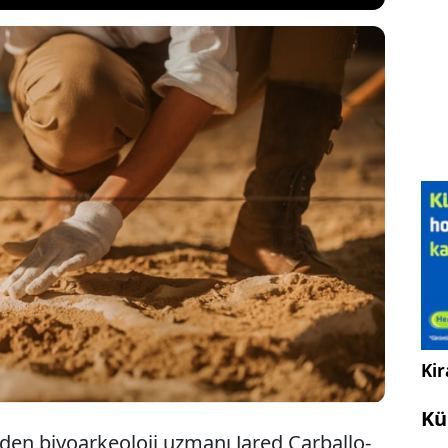
 Nubia topraklarında yapılan kazılarda, yaklaşık 4
mış kadınların, her iki ucu yükün kendisine
 kısmı alnın üzerinden geçen bir kayış yardımı ile
narak yük ve çocuk taşıdıklarına dair dünyanın en
tları keşfedildi.
Kir
Kü
den biyoarkeoloji uzmanı Jared Carballo-