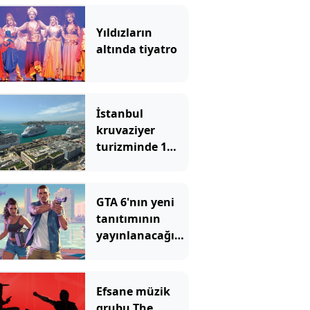
Yıldızların
altında tiyatro
İstanbul
kruvaziyer
turizminde 1
milyon yolcu
hedefine
ilerliyor
GTA 6'nın yeni
tanıtımının
yayınlanacağı
platformu
duyan herkes
şaşıyor
Efsane müzik
grubu The