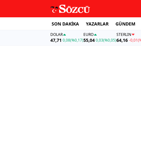
SON DAKİKA
YAZARLAR
GÜNDEM
DOLAR
EURO
STERLIN
47,71
55,04
64,16
0,08
(%0,17)
0,03
(%0,05)
-0,01
(