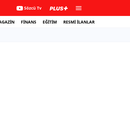
Sözcü Tv
AGAZİN
FİNANS
EĞİTİM
RESMİ İLANLAR