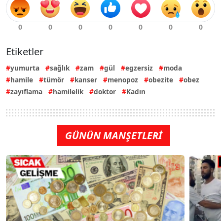
Etiketler
yumurta
sağlık
zam
gül
egzersiz
moda
hamile
tümör
kanser
menopoz
obezite
obez
zayıflama
hamilelik
doktor
Kadın
GÜNÜN MANŞETLERİ