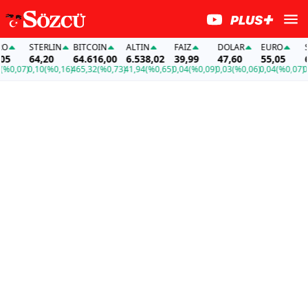
STERLIN
BITCOIN
ALTIN
FAİZ
DOLAR
EURO
STER
64,20
64.616,00
6.538,02
39,99
47,60
55,05
64,2
07)
0,10
(%0,16)
465,32
(%0,73)
41,94
(%0,65)
0,04
(%0,09)
0,03
(%0,06)
0,04
(%0,07)
0,10
(