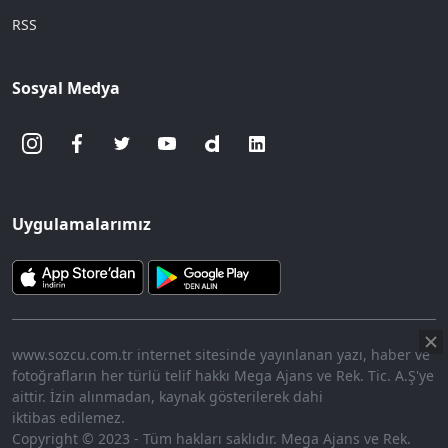
RSS
Sosyal Medya
Uygulamalarımız
www.sozcu.com.tr internet sitesinde yayınlanan yazı, haber ve
fotoğrafların her türlü telif hakkı Mega Ajans ve Rek. Tic. A.Ş'ye
aittir. İzin alınmadan, kaynak gösterilerek dahi
iktibas edilemez.
Copyright © 2023 - Tüm hakları saklıdır. Mega Ajans ve Rek.