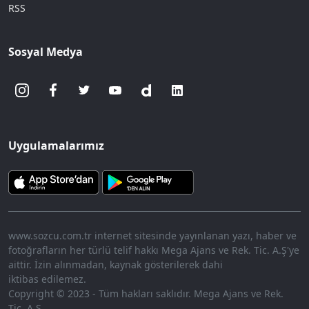
RSS
Sosyal Medya
Uygulamalarımız
www.sozcu.com.tr internet sitesinde yayınlanan yazı, haber ve
fotoğrafların her türlü telif hakkı Mega Ajans ve Rek. Tic. A.Ş'ye
aittir. İzin alınmadan, kaynak gösterilerek dahi
iktibas edilemez.
Copyright © 2023 - Tüm hakları saklıdır. Mega Ajans ve Rek.
Tic. A.Ş.