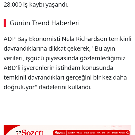
28.000 iş kaybı yaşandı.
Günün Trend Haberleri
00:02
/ 08:06
ADP Baş Ekonomisti Nela Richardson temkinli
Sesi Aç
davrandıklarına dikkat çekerek, "Bu ayın
verileri, işgücü piyasasında gözlemlediğimiz,
ABD'li işverenlerin istihdam konusunda
temkinli davrandıkları gerçeğini bir kez daha
doğruluyor" ifadelerini kullandı.