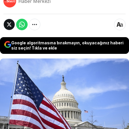
Haber Merkezi
Google algoritmasına bırakmayın, okuyacağınız haberi
siz seçin! Tıkla ve ekle
ABD tarafında öncü tarım dışı istihdam
rakamları açıklandı. Buna öncü tarım dışı
istihdam rakamları 32 bin ile beklentilerin
altında kaldı. Beklentilerin altında gelen öncü
tarım dışı verisi sonrası, piyasalarda sert
hareketlilik görüldü. Dolar endeksi sert düşüş
yaşadı.