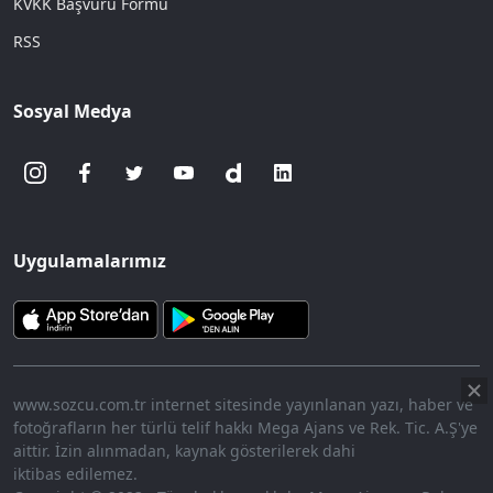
KVKK Başvuru Formu
RSS
Sosyal Medya
Uygulamalarımız
www.sozcu.com.tr internet sitesinde yayınlanan yazı, haber ve
fotoğrafların her türlü telif hakkı Mega Ajans ve Rek. Tic. A.Ş'ye
aittir. İzin alınmadan, kaynak gösterilerek dahi
iktibas edilemez.