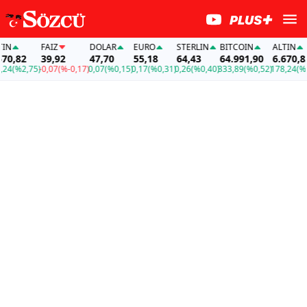
FAİZ
DOLAR
EURO
STERLIN
BITCOIN
ALTIN
F
2
39,92
47,70
55,18
64,43
64.991,90
6.670,82
2,75)
-0,07
(%-0,17)
0,07
(%0,15)
0,17
(%0,31)
0,26
(%0,40)
333,89
(%0,52)
178,24
(%2,75)
-