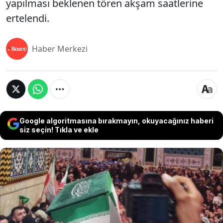
yapılması beklenen tören akşam saatlerine
ertelendi.
Haber Merkezi
Google algoritmasına bırakmayın, okuyacağınız haberi
siz seçin! Tıkla ve ekle
ABD ve İsrail’in İran’daki demiryolu hattına
düzenlediği füze saldırısı nedeniyle Tahran-
Meşhed tren seferleri durduruldu. Hamaney’in
cenaze törenini de etkileyen bu gelişme, 8
Nisan’daki ateşkesten bu yana ABD’nin İran ulaşım