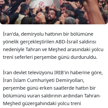
altyapısına yönelik gerçekleştirdiği ilk saldırı oldu.
Sabah saati yapılması beklenen tören akşam
saatlerine ertelendi.
İran'da, demiryolu hattının bir bölümüne
yönelik gerçekleştirilen ABD-İsrail saldırısı
nedeniyle Tahran ve Meşhed arasındaki yolcu
treni seferleri perşembe günü durduruldu.
İran devlet televizyonu IRIB'in haberine göre,
İran İslam Cumhuriyeti Demiryolları,
perşembe günü erken saatlerde hattın bir
bölümünü vuran saldırının ardından Tahran-
Meşhed güzergahındaki yolcu treni