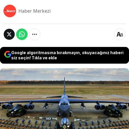
Haber Merkezi
Google algoritmasına bırakmayın, okuyacağınız haberi
siz seçin! Tıkla ve ekle
ABD’nin B-52 bombardıman uçağı Maduro’nun
terörist ilan edilmesinin ardından Venezuela
kıyısına yakın uçtu. Boşaltılan hava sahasında
uçan tek uçak oldu. Venezuela açıklarında ABD
donanması ve binlerce asker hazır beklerken
Trump, terörist ilan ettiği liderle görüşmeye
hazırlanıyor.