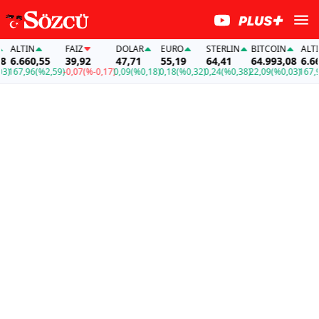
TIN
FAİZ
DOLAR
EURO
STERLIN
BITCOIN
ALTIN
660,55
39,92
47,71
55,19
64,41
64.993,08
6.660,5
7,96
(%2,59)
-0,07
(%-0,17)
0,09
(%0,18)
0,18
(%0,32)
0,24
(%0,38)
22,09
(%0,03)
167,96
(%2