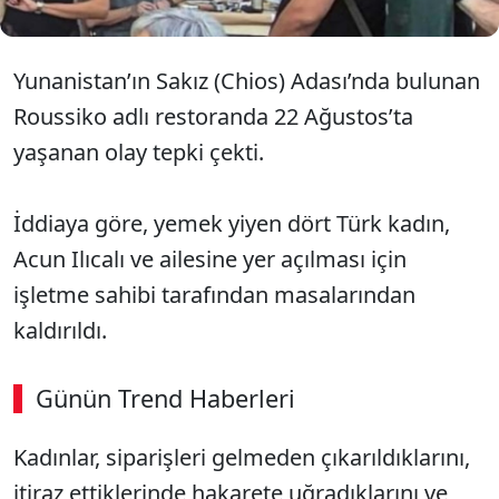
Yunanistan’ın Sakız (Chios) Adası’nda bulunan
Roussiko adlı restoranda 22 Ağustos’ta
yaşanan olay tepki çekti.
İddiaya göre, yemek yiyen dört Türk kadın,
Acun Ilıcalı ve ailesine yer açılması için
işletme sahibi tarafından masalarından
kaldırıldı.
Günün Trend Haberleri
00:02
/ 08:15
Kadınlar, siparişleri gelmeden çıkarıldıklarını,
Sesi Aç
itiraz ettiklerinde hakarete uğradıklarını ve