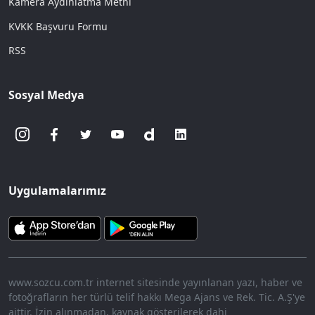
Kamera Aydınlatma Metni
KVKK Başvuru Formu
RSS
Sosyal Medya
Uygulamalarımız
www.sozcu.com.tr internet sitesinde yayınlanan yazı, haber ve
fotoğrafların her türlü telif hakkı Mega Ajans ve Rek. Tic. A.Ş'ye
aittir. İzin alınmadan, kaynak gösterilerek dahi