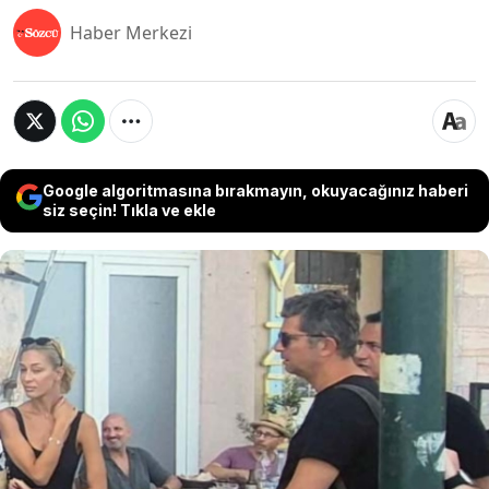
Haber Merkezi
Google algoritmasına bırakmayın, okuyacağınız haberi
siz seçin! Tıkla ve ekle
Yunanistan’ın Sakız Adası’nda yemek yiyen dört
Türk kadın, işletmecinin Acun Ilıcalı ve ailesine yer
açmak için kendilerini masadan kaldırdığını iddia
etti. Kadınlar, tepki gösterdiklerinde hakaret ve
uygunsuz hareketlere maruz kaldıklarını öne
sürdü. Ilıcalı ise olayı fark etmediğini belirterek,
“Görseydim müdahale ederdim” ifadelerini
kullandı.