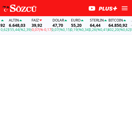
ALTIN
FAİZ
DOLAR
EURO
STERLIN
BITCOIN
ALT
6.648,03
39,92
47,70
55,20
64,44
64.850,92
6.6
2)
155,44
(%2,39)
-0,07
(%-0,17)
0,07
(%0,15)
0,19
(%0,34)
0,26
(%0,41)
402,20
(%0,62)
155