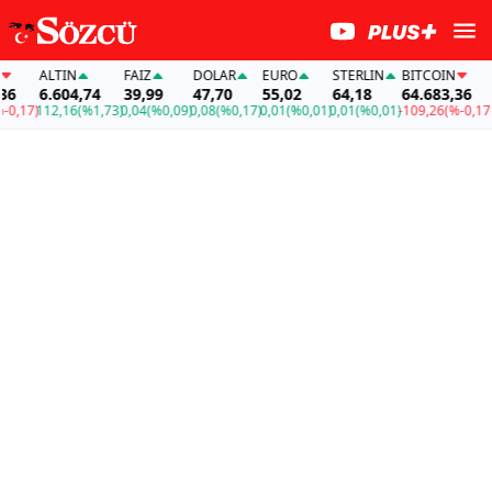
ALTIN
FAİZ
DOLAR
EURO
STERLIN
BITCOIN
AL
6.604,74
39,99
47,70
55,02
64,18
64.683,36
6.
17)
112,16
(%1,73)
0,04
(%0,09)
0,08
(%0,17)
0,01
(%0,01)
0,01
(%0,01)
-109,26
(%-0,17)
11