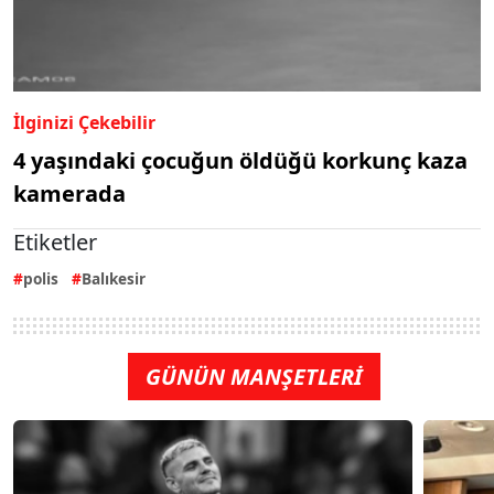
İlginizi Çekebilir
4 yaşındaki çocuğun öldüğü korkunç kaza
kamerada
Etiketler
polis
Balıkesir
GÜNÜN MANŞETLERİ