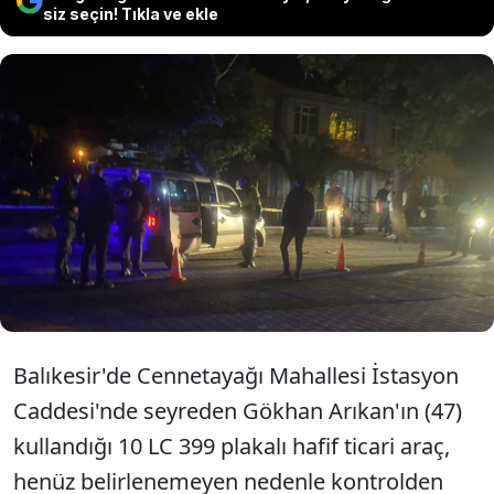
siz seçin! Tıkla ve ekle
Balıkesir'in Edremit ilçesinde hafif
ticari aracın ağaca çarpması sonucu
1 kişi hayatını kaybetti.
Balıkesir'de Cennetayağı Mahallesi İstasyon
Caddesi'nde seyreden Gökhan Arıkan'ın (47)
kullandığı 10 LC 399 plakalı hafif ticari araç,
henüz belirlenemeyen nedenle kontrolden