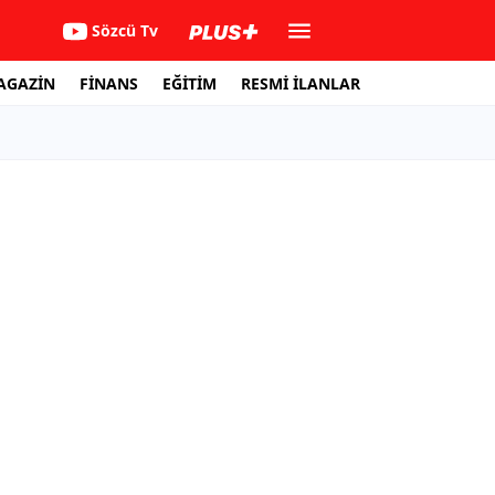
Sözcü Tv
AGAZİN
FİNANS
EĞİTİM
RESMİ İLANLAR