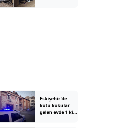
Eskişehir'de
kötü kokular
gelen evde 1 kişi
ölü bulundu