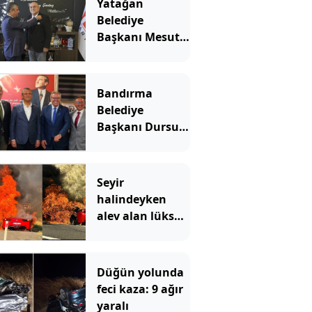
Yatağan
Belediye
Başkanı Mesut
Günay Yeni
Parti'ye geçti
Bandırma
Belediye
Başkanı Dursun
Mirza Yeni
Parti'ye katıldı
Seyir
halindeyken
alev alan lüks
otomobil
kullanılmaz
hale geldi
Düğün yolunda
feci kaza: 9 ağır
yaralı