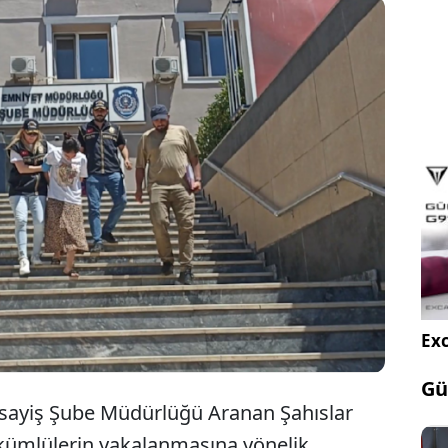
7 ayrı hırsızlık kaydı ve 127 yıl kesinleşmiş hapis
nan, doğum gerekçesiyle ertelenen ceza süresi
ağmen teslim olmayan firari Elif Ş., İstanbul'da
 operasyonla yakalandı.
Exc
Gü
sayiş Şube Müdürlüğü Aranan Şahıslar
hükümlülerin yakalanmasına yönelik