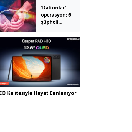
'Daltonlar'
operasyon: 6
şüpheli
tutuklandı
D Kalitesiyle Hayat Canlanıyor