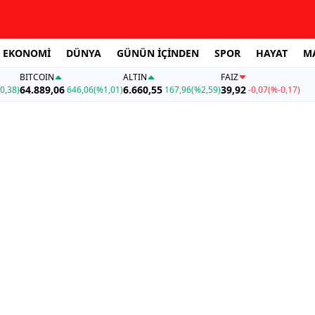
EKONOMİ
DÜNYA
GÜNÜN İÇİNDEN
SPOR
HAYAT
M
BITCOIN
ALTIN
FAİZ
64.889,06
6.660,55
39,92
0,38)
646,06
(%1,01)
167,96
(%2,59)
-0,07
(%-0,17)