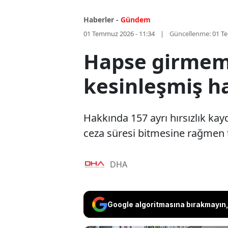
Haberler -
Gündem
01 Temmuz 2026 - 11:34
Güncellenme:
01 T
Hapse girmemek
kesinleşmiş ha
Hakkında 157 ayrı hırsızlık ka
ceza süresi bitmesine rağmen t
DHA
Google algoritmasına bırakmayın, 