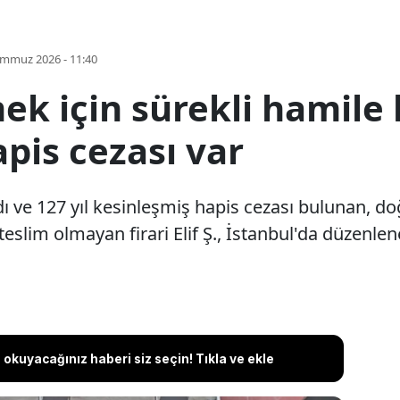
emmuz 2026 - 11:40
 için sürekli hamile k
pis cezası var
ydı ve 127 yıl kesinleşmiş hapis cezası bulunan, 
eslim olmayan firari Elif Ş., İstanbul'da düzenle
okuyacağınız haberi siz seçin! Tıkla ve ekle