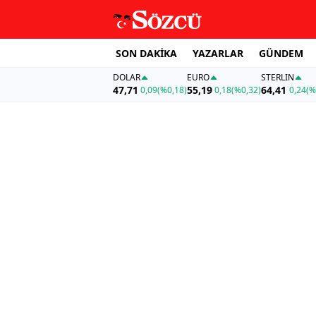
SON DAKİKA
YAZARLAR
GÜNDEM
DOLAR
EURO
STERLIN
47,71
55,19
64,41
0,09
(%0,18)
0,18
(%0,32)
0,24
(%