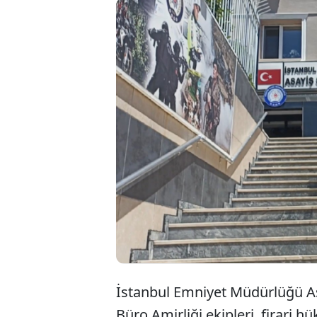
Hakkında 15
cezası bulu
bitmesine r
düzenlenen
İstanbul Emniyet Müdürlüğü A
Büro Amirliği ekipleri, firari 