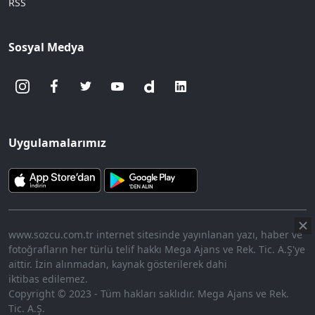
RSS
Sosyal Medya
Uygulamalarımız
www.sozcu.com.tr internet sitesinde yayınlanan yazı, haber ve
fotoğrafların her türlü telif hakkı Mega Ajans ve Rek. Tic. A.Ş'ye
aittir. İzin alınmadan, kaynak gösterilerek dahi
iktibas edilemez.
Copyright © 2023 - Tüm hakları saklıdır. Mega Ajans ve Rek.
Tic. A.Ş.