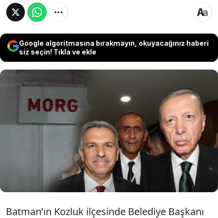
Google algoritmasına bırakmayın, okuyacağınız haberi
siz seçin! Tıkla ve ekle
Batman’ın Kozluk ilçesinde, Belediye Başkanı
Mehmet Veysi Işık’ın ağabeyi Mehmet Salim
Işık (66) evinde silahla vurulmuş halde
bulundu. Hastaneye kaldırılan Işık, tüm
müdahalelere rağmen hayatını kaybetti.
Batman’ın Kozluk ilçesinde Belediye Başkanı