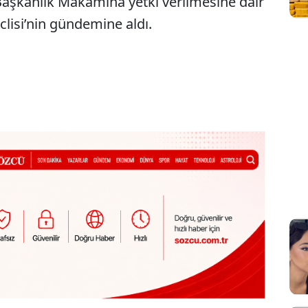
 Başkanlık Makamına yetki verilmesine dair
clisi’nin gündemine aldı.