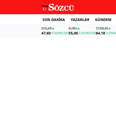
SON DAKİKA
YAZARLAR
GÜNDEM
DOLAR
EURO
STERLIN
47,60
55,06
64,18
0,03
(%0,06)
0,05
(%0,09)
0,09
(%