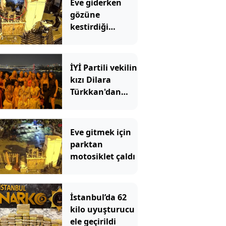
Eve giderken
gözüne
kestirdiği
motosikleti
çaldı!
Savunması da
İYİ Partili vekilin
pes dedirtti
kızı Dilara
Türkkan'dan
unutulmaz kına
gecesi:
Ameliyattan 6
Eve gitmek için
saat sonra piste
parktan
çıktı
motosiklet çaldı
İstanbul’da 62
kilo uyuşturucu
ele geçirildi