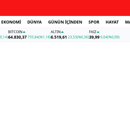
EKONOMİ
DÜNYA
GÜNÜN İÇİNDEN
SPOR
HAYAT
M
BITCOIN
ALTIN
FAİZ
64.830,37
6.519,61
39,99
0,14)
755,84
(%1,18)
23,53
(%0,36)
0,04
(%0,09)