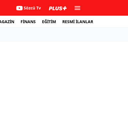
Sözcü Tv
AGAZİN
FİNANS
EĞİTİM
RESMİ İLANLAR