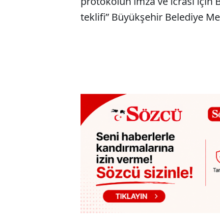
protokolün imza ve icrası için
teklifi” Büyükşehir Belediye Me