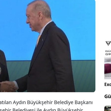
stifa ederek AKP’ye katılan Aydın Büyükşehir
Başkanı Özlem Çerçioğlu, 'AKP'nin Kalesi' diye
rilen Konya Büyükşehir Belediyesi ile 'Kardeş Şehir'
 imzaladı.
Exc
Gü
atılan Aydın Büyükşehir Belediye Başkanı
ehir Belediyesi ile Aydın Büyükşehir