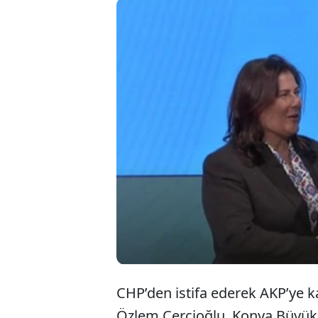
CHP’den i
Belediye 
nitelendi
protokolü
CHP’den istifa ederek AKP’ye k
Özlem Çerçioğlu, Konya Büyükş