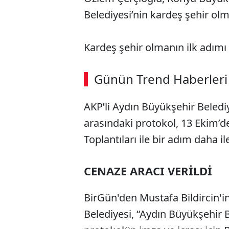
Belediyesi’nin kardeş şehir olm
Kardeş şehir olmanın ilk adımı c
ABERİ OKU
➜
Günün Trend Haberleri
AKP’li Aydın Büyükşehir Beledi
SÖZCÜ SON DAKİKA
arasındaki protokol, 13 Ekim’de
Toplantıları ile bir adım daha il
CENAZE ARACI VERİLDİ
BirGün'den Mustafa Bildircin'
Belediyesi, “Aydın Büyükşehir 