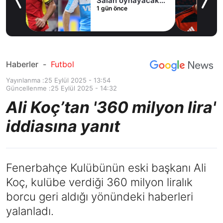
Salah oynayacak
1 gün önce
an
mı?
Haberler
-
Futbol
Yayınlanma :
25 Eylül 2025 - 13:54
Güncellenme :
25 Eylül 2025 - 14:32
Ali Koç’tan '360 milyon lira'
iddiasına yanıt
Fenerbahçe Kulübünün eski başkanı Ali
Koç, kulübe verdiği 360 milyon liralık
borcu geri aldığı yönündeki haberleri
yalanladı.