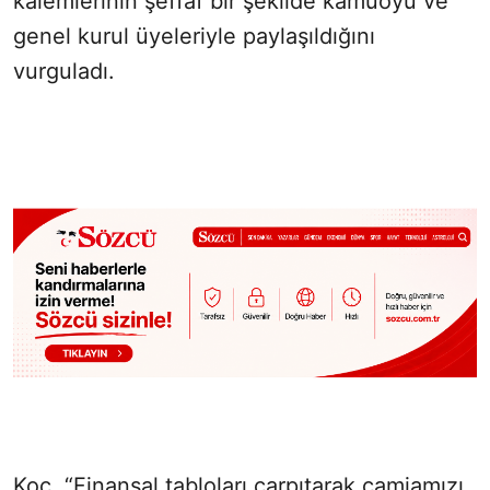
kalemlerinin şeffaf bir şekilde kamuoyu ve
genel kurul üyeleriyle paylaşıldığını
vurguladı.
Koç, “Finansal tabloları çarpıtarak camiamızı