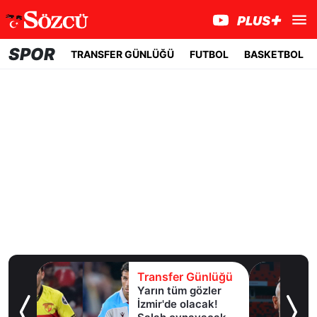
SPOR
TRANSFER GÜNLÜĞÜ
FUTBOL
BASKETBOL
lüğü
Transfer Günlüğü
Yarın tüm gözler
esi!
İzmir'de olacak!