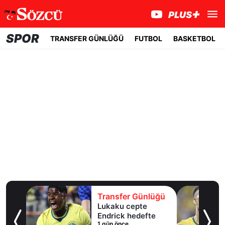
SPOR
TRANSFER GÜNLÜĞÜ
FUTBOL
BASKETBOL
lüğü
Transfer Günlüğü
k
Lukaku cepte
Endrick hedefte
1 gün önce