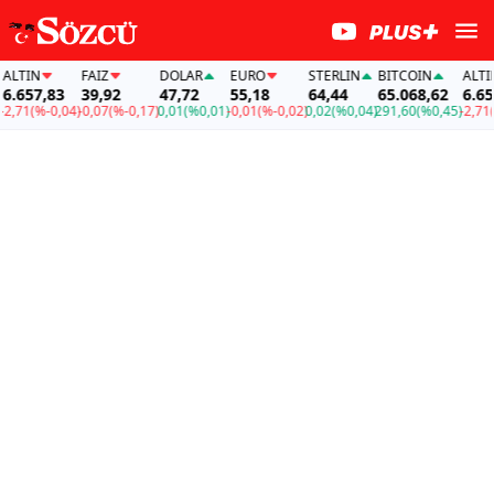
TIN
FAİZ
DOLAR
EURO
STERLIN
BITCOIN
ALTIN
657,83
39,92
47,72
55,18
64,44
65.068,62
6.657,8
1
(%-0,04)
-0,07
(%-0,17)
0,01
(%0,01)
-0,01
(%-0,02)
0,02
(%0,04)
291,60
(%0,45)
-2,71
(%-0