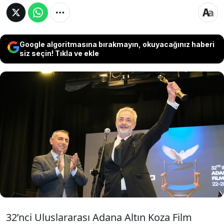
Google algoritmasına bırakmayın, okuyacağınız haberi
siz seçin! Tıkla ve ekle
Adanan Altın Koza Film Festivali’nde Mehmet
Aslantuğ ve Meral Orhonsay’a Onur Ödülü
verildi. Aslantuğ ödülünü tutuklu Adana
Büyükşehir Belediye Başkanı Zeydan
Karalar'a ithaf etti
32’nci Uluslararası Adana Altın Koza Film