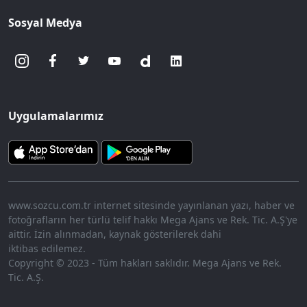
Sosyal Medya
Uygulamalarımız
www.sozcu.com.tr internet sitesinde yayınlanan yazı, haber ve
fotoğrafların her türlü telif hakkı Mega Ajans ve Rek. Tic. A.Ş'ye
aittir. İzin alınmadan, kaynak gösterilerek dahi
iktibas edilemez.
Copyright © 2023 - Tüm hakları saklıdır. Mega Ajans ve Rek.
Tic. A.Ş.