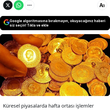
Google algoritmasına bırakmayın, okuyacağınız haberi
siz seçin! Tıkla ve ekle
Altın fiyatları son dönemde karışık seyir
sergilemeye devam ediyor. ABD'den gelen
nisan ayı enflasyon rakamları altın fiyatları
üzerinde baskı oluşturdu. Bankacılık devi ING
altın fiyatlarına yönelik beklentilerini açıkladı.
İşte detaylar...
Küresel piyasalarda hafta ortası işlemler