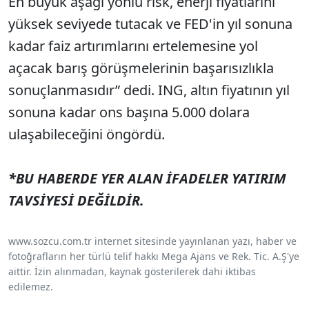
En büyük aşağı yönlü risk, enerji fiyatlarını
yüksek seviyede tutacak ve FED'in yıl sonuna
kadar faiz artırımlarını ertelemesine yol
açacak barış görüşmelerinin başarısızlıkla
sonuçlanmasıdır” dedi. ING, altın fiyatının yıl
sonuna kadar ons başına 5.000 dolara
ulaşabileceğini öngördü.
*BU HABERDE YER ALAN İFADELER YATIRIM
TAVSİYESİ DEĞİLDİR.
www.sozcu.com.tr internet sitesinde yayınlanan yazı, haber ve
fotoğrafların her türlü telif hakkı Mega Ajans ve Rek. Tic. A.Ş'ye
aittir. İzin alınmadan, kaynak gösterilerek dahi iktibas
edilemez.