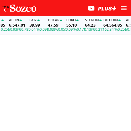
ALTIN
FAİZ
DOLAR
EURO
STERLIN
BITCOIN
ALTI
5
6.547,01
39,99
47,59
55,10
64,23
64.564,85
6.54
25)
50,93
(%0,78)
0,04
(%0,09)
0,03
(%0,05)
0,09
(%0,17)
0,13
(%0,21)
162,84
(%0,25)
50,93