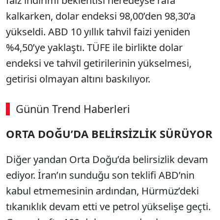
faiz indirimi beklentisi neredeyse rafa
kalkarken, dolar endeksi 98,00’den 98,30’a
yükseldi. ABD 10 yıllık tahvil faizi yeniden
%4,50’ye yaklaştı. TÜFE ile birlikte dolar
endeksi ve tahvil getirilerinin yükselmesi,
getirisi olmayan altını baskılıyor.
Günün Trend Haberleri
ORTA DOĞU’DA BELİRSİZLİK SÜRÜYOR
SÖZCÜ SON DAKİKA
Diğer yandan Orta Doğu’da belirsizlik devam
ediyor. İran’ın sunduğu son teklifi ABD’nin
kabul etmemesinin ardından, Hürmüz’deki
tıkanıklık devam etti ve petrol yükselişe geçti.