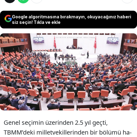
Google algoritmasına bırakmayın, okuyacağınız haberi
siz seçin! Tıkla ve ekle
CHP listelerinden Meclis’e giren vekiller birer
birer AKP’ye katılıyor. 3 vekilin daha geçmesi
bekleniyor. DEM desteğiyle sayı 386’ya
ulaşıyor. Anayasa değişikliği için 400 vekile
ihtiyaç var.
Genel seçimin üze­rinden 2.5 yıl geçti,
TBMM’deki milletvekil­lerinden bir bölümü ha­