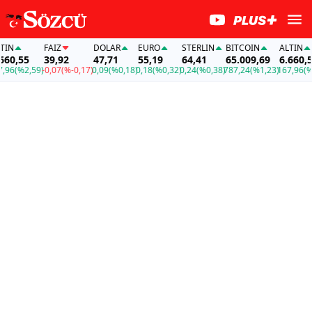
N
FAİZ
DOLAR
EURO
STERLIN
BITCOIN
ALTIN
0,55
39,92
47,71
55,19
64,41
65.009,69
6.660,55
96
(%2,59)
-0,07
(%-0,17)
0,09
(%0,18)
0,18
(%0,32)
0,24
(%0,38)
787,24
(%1,23)
167,96
(%2,