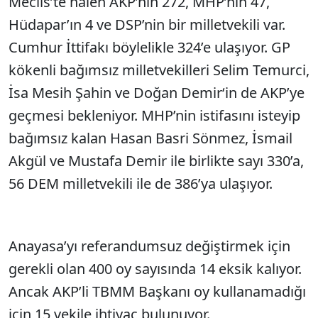
Meclis’te halen AKP’nin 272, MHP’nin 47,
Hüdapar’ın 4 ve DSP’nin bir milletvekili var.
Cumhur İttifakı böylelikle 324’e ulaşıyor. GP
kökenli bağımsız milletvekilleri Selim Temurci,
İsa Mesih Şahin ve Doğan Demir‘in de AKP’ye
geçmesi bekleniyor. MHP’nin istifasını isteyip
bağımsız kalan Hasan Basri Sönmez, İsmail
Akgül ve Mustafa De­mir ile birlikte sayı 330’a,
56 DEM milletvekili ile de 386’ya ulaşıyor.
Anayasa’yı referan­dumsuz değiştirmek için
gerekli olan 400 oy sayı­sında 14 eksik kalıyor.
Ancak AKP’li TBMM Başkanı oy kullanamadığı
için 15 vekile ihtiyaç bulunuyor.