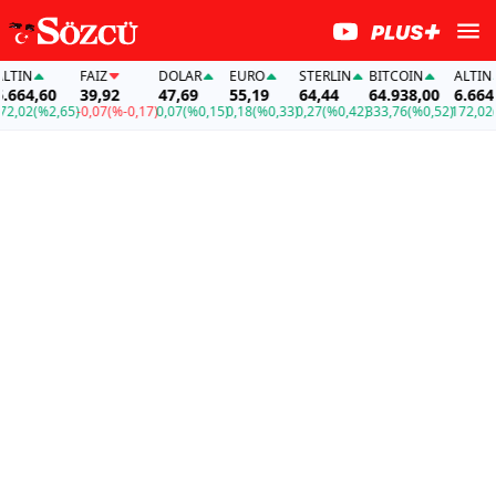
TIN
FAİZ
DOLAR
EURO
STERLIN
BITCOIN
ALTIN
664,60
39,92
47,69
55,19
64,44
64.938,00
6.664,6
,02
(%2,65)
-0,07
(%-0,17)
0,07
(%0,15)
0,18
(%0,33)
0,27
(%0,42)
333,76
(%0,52)
172,02
(%