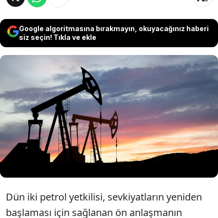
Google algoritmasına bırakmayın, okuyacağınız haberi
siz seçin! Tıkla ve ekle
Irak hükümeti, Irak Kürt Bölgesel Yönetimi
(IKBY) ve özel petrol şirketleri arasında
sağlanan ön anlaşmayla birlikte bölgeden
çıkan petrol Türkiye üzerinden sevk
edilecek.
Dün iki petrol yetkilisi, sevkiyatların yeniden
başlaması için sağlanan ön anlaşmanın