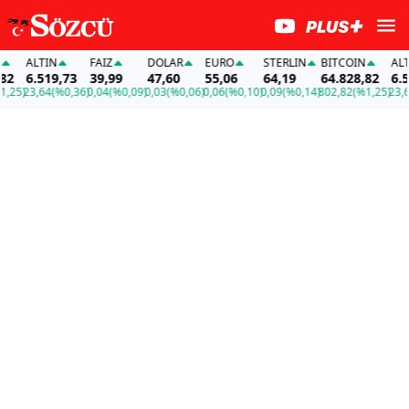
ALTIN
FAİZ
DOLAR
EURO
STERLIN
BITCOIN
ALTIN
6.519,73
39,99
47,60
55,06
64,19
64.828,82
6.519
25)
23,64
(%0,36)
0,04
(%0,09)
0,03
(%0,06)
0,06
(%0,10)
0,09
(%0,14)
802,82
(%1,25)
23,64
(