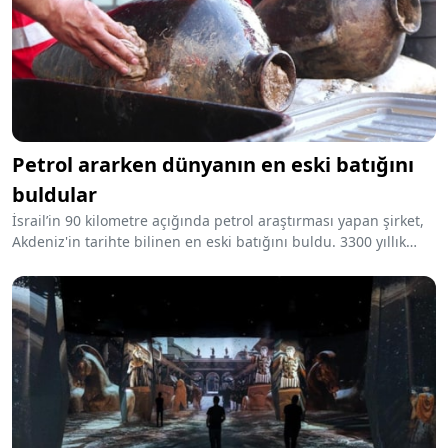
Petrol ararken dünyanın en eski batığını
buldular
İsrail’in 90 kilometre açığında petrol araştırması yapan şirket,
Akdeniz'in tarihte bilinen en eski batığını buldu. 3300 yıllık
batıktaki amforaların ilk günkü gibi durduğu tespit edildi.