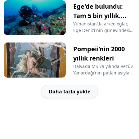
arasından kalma gemi
Ege'de bulundu:
enkazları buldu.
Tam 5 bin yıllık....
Yunanistan'da arkeologlar,
Ege Denizi'nin güneyindeki
Çoban Adası yakınlarında
milattan önce (MÖ) 3000 ile
Pompeii’nin 2000
milattan sonra (MS) 300 yılları
arasından kalma gemi
yıllık renkleri
enkazları buldu.
İtalya’da MS 79 yılında Vezüv
Yanardağı’nın patlamasıyla
lav ve volkanik küller altında
kalan antik Roma kenti
Daha fazla yükle
Pompeii’de 2000 yıllık renkleri
çok az zarar görmüş duvar
resmi bulundu.