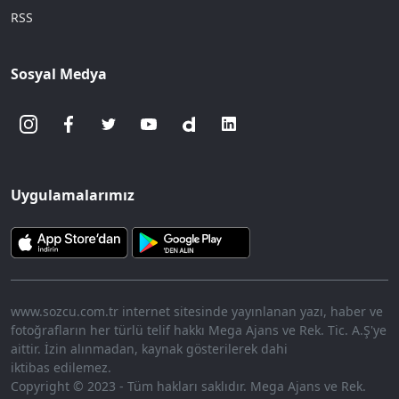
RSS
Sosyal Medya
Uygulamalarımız
www.sozcu.com.tr internet sitesinde yayınlanan yazı, haber ve
fotoğrafların her türlü telif hakkı Mega Ajans ve Rek. Tic. A.Ş'ye
aittir. İzin alınmadan, kaynak gösterilerek dahi
iktibas edilemez.
Copyright © 2023 - Tüm hakları saklıdır. Mega Ajans ve Rek.