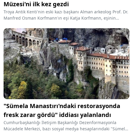
Müzesi'ni ilk kez gezdi
Troya Antik Kenti'nin eski kazı başkanı Alman arkeolog Prof. Dr.
Manfred Osman Korfmann'ın eşi Katja Korfmann, eşinin
yıllardır hayalini kurduğu Troya Müzesi'ni açılışından sonra ilk
kez ziyaret etti.
"Sümela Manastırı'ndaki restorasyonda
fresk zarar gördü" iddiası yalanlandı
Cumhurbaşkanlığı İletişim Başkanlığı Dezenformasyonla
Mücadele Merkezi, bazı sosyal medya hesaplarındaki "Sümela