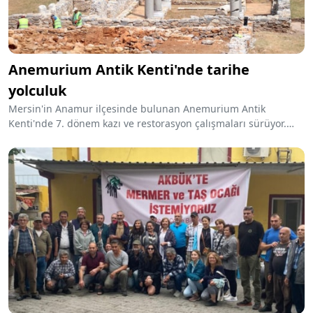
Anemurium Antik Kenti'nde tarihe
yolculuk
Mersin'in Anamur ilçesinde bulunan Anemurium Antik
Kenti'nde 7. dönem kazı ve restorasyon çalışmaları sürüyor.
Milattan önce 4. yüzyıldan kalma antik kent, gizemli tarihi ve
eşsiz mimarisi ile ziyaretçileri büyülüyor. Kazılarda ortaya çıkan
eserler, kentin önemini ve geçmişini aydınlatmaya devam
ediyor.