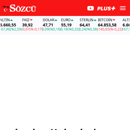
FAİZ
DOLAR
EURO
STERLIN
BITCOIN
ALTIN
,55
39,92
47,71
55,19
64,41
64.853,58
6.660,55
(%2,59)
-0,07
(%-0,17)
0,09
(%0,18)
0,18
(%0,32)
0,24
(%0,38)
-140,65
(%-0,22)
167,96
(%2,