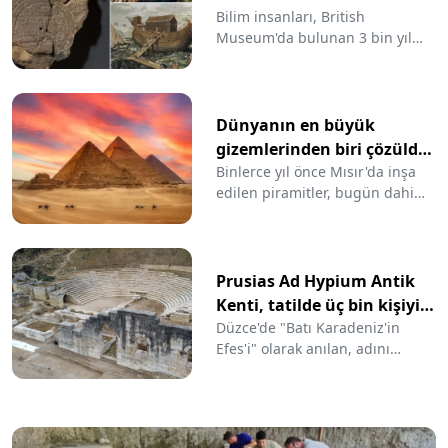
Nuh'un gemisi o ülkede
Bilim insanları, British
Museum'da bulunan 3 bin yıl
ortaya çıktı
öncesine ait kil tablet üzerindeki
incelemelerini tamamladı.
Dünyanın en eski haritası olarak
bilinen tablet üzerinde çok
Dünyanın en büyük
sayıda dini motife yer verilirken,
gizemlerinden biri çözüldü:
dini bir anlatının öğesi olan
Mısırlılar piramitler için
Binlerce yıl önce Mısır'da inşa
Nuh'un gemisinin de sembolize
edilen piramitler, bugün dahi
taşları böyle hareket
edildiği ülke ortaya çıktı.
gizemini korumakta.
ettirmiş
Piramitlerin yıllar önce insanlar
tarafından inşa edilemeyeceğini
belirten komplo teorileri büyük
Prusias Ad Hypium Antik
ilgi görürken, yapılan son
Kenti, tatilde üç bin kişiyi
araştırmalar Mısırlıların
ağırladı
Düzce'de "Batı Karadeniz'in
piramitler için devasa taşları
Efes'i" olarak anılan, adını
nasıl hareket ettirdiğini gözler
Bitinya Kralı I. Prusias'tan alan
önüne serdi.
Prusias Ad Hypium Antik
Kenti'ni Kurban Bayramı
tatilinde 3 bin kişi ziyaret etti.