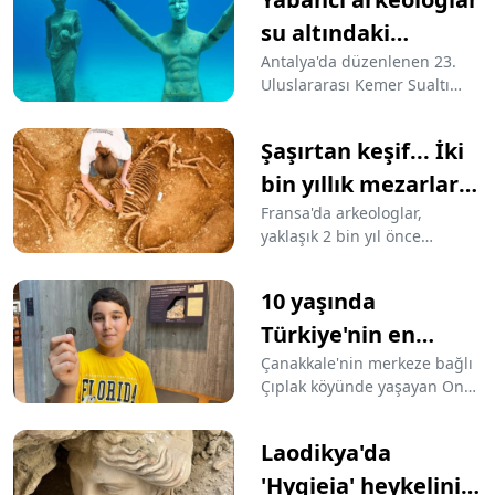
su altındaki
kültürel
Antalya'da düzenlenen 23.
Uluslararası Kemer Sualtı
zenginlikleri
Günleri kapsamında 17
gözlemledi
ülkeden arkeologlar, su altı
Şaşırtan keşif... İki
belgesel yapımcısı Tahsin
Ceylan ile dalış yaparak
bin yıllık mezarlar
kültürel zenginlikleri
bulundu
Fransa'da arkeologlar,
gözlemledi.
yaklaşık 2 bin yıl önce
gömülmüş 28 ata ait
kemikleri içeren 9 mezar
10 yaşında
keşfetti.
Türkiye'nin en
küçük tarihi eser
Çanakkale'nin merkeze bağlı
Çıplak köyünde yaşayan Onur
bağışçısı oldu
Özcan Çimen, bisikletiyle
gezerken yolda bulduğu
Laodikya'da
yaklaşık 2 bin yıllık Roma
dönemine ait sikkeyi Troya
'Hygieia' heykelinin