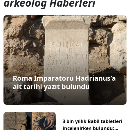
arkeolog Haberleri
Roma İmparatoru Hadrianus’a
ait tarihi yazıt bulundu
3 bin yıllık Babil tabletleri
incelenirken bulundu: