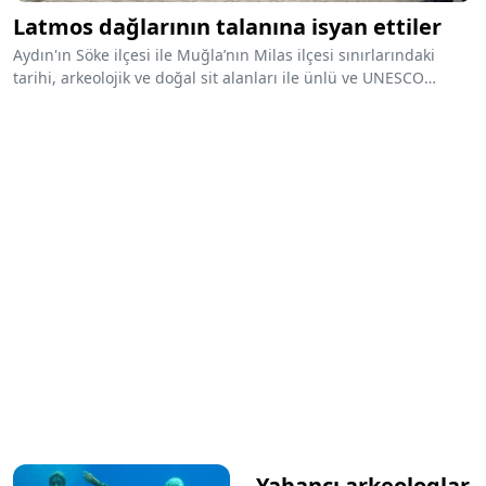
Latmos dağlarının talanına isyan ettiler
Aydın'ın Söke ilçesi ile Muğla’nın Milas ilçesi sınırlarındaki
tarihi, arkeolojik ve doğal sit alanları ile ünlü ve UNESCO
Dünya Miras Listesi’ne girmeye aday Latmos Dağı’nda açılan ve
genişletilmek istenen maden ocaklarına karşı iki ildeki STK ve
köylüler birleşti.
Yabancı arkeologlar