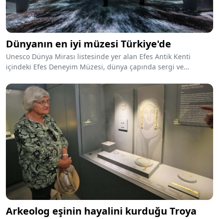
Dünyanın en iyi müzesi Türkiye'de
Unesco Dünya Mirası listesinde yer alan Efes Antik Kenti
içindeki Efes Deneyim Müzesi, dünya çapında sergi ve
ağırlama sektöründeki prestijli projelerin yarıştığı Mondo-Dr
Awards'ta 'En İyi Müze' seçildi.
Arkeolog eşinin hayalini kurduğu Troya