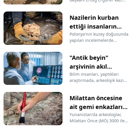
verdi
çalışmalarında ağır iş
makinelerinin kullanıldığı
Nazilerin kurban
iddialarına yönelik açıklama
yaptı.
ettiği insanların
kalıntıları ortaya
Polonya'nın kuzey doğusunda
yapılan incelemelerde
çıktı: Ayin
Nazilerin merkez üslerinden
yapmışlar
biri olan bölgede yapılan
"Antik beyin"
icnelemelerde insan
kalıntıları keşfedildi.
arşivinin akıl
İncelemelerde öldürülenlerin
hastalıklarına ışık
Bilim insanları, yaptıkları
Naziler tarafından kurban
araştırmada, arkeolojik kazı
tutması bekleniyor
edildiği ve ayinlerin yapıldığı
alanlarında bulunan son
öne sürüldü.
derecede iyi korunmuş antik
Milattan öncesine
beyinlerden oluşturulan
arşivin, bugünkü akıl
ait gemi enkazları
hastalıklarının sebeplerine
bulundu
Yunanistan'da arkeologlar,
ışık tutulabileceğini açıkladı.
Milattan Önce (MÖ) 3000 ile
Milattan Sonra (MS) 300