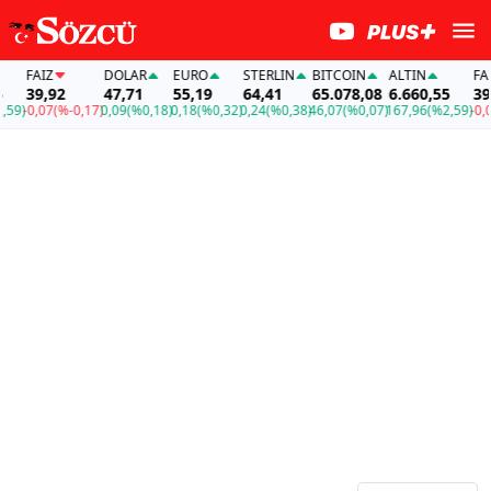
FAİZ
DOLAR
EURO
STERLIN
BITCOIN
ALTIN
FAİZ
39,92
47,71
55,19
64,41
65.078,08
6.660,55
39,9
9)
-0,07
(%-0,17)
0,09
(%0,18)
0,18
(%0,32)
0,24
(%0,38)
46,07
(%0,07)
167,96
(%2,59)
-0,07