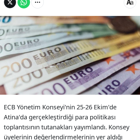
Avrupa Merkez Bankası'nın (ECB) ekim ayı
para politikası toplantı tutanakları, ECB
Yönetim Konseyi üyelerinin ekonomik
büyüme konusunda daha endişeli olduğunu
ortaya koydu.
ECB Yönetim Konseyi'nin 25-26 Ekim'de
Atina'da gerçekleştirdiği para politikası
toplantısının tutanakları yayımlandı. Konsey
üyelerinin değerlendirmelerinin yer aldığı