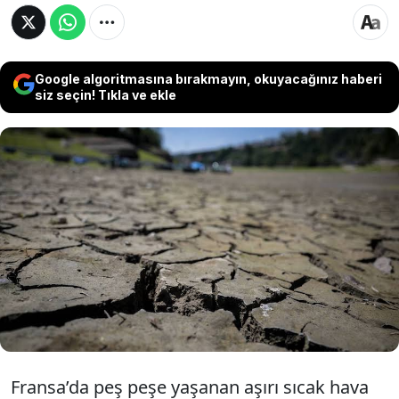
Google algoritmasına bırakmayın, okuyacağınız haberi
siz seçin! Tıkla ve ekle
Fransa'da aşırı sıcaklar nedeniyle artan
kuraklık yer altı sularının çekilmesiyle krize
dönüştü. Birçok bölgede acil duruma
geçilerek su kullanımında kısıtlamalar
getirildi.
Fransa’da peş peşe yaşanan aşırı sıcak hava