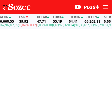
TIN
FAİZ
DOLAR
EURO
STERLIN
BITCOIN
ALTIN
.660,55
39,92
47,71
55,19
64,41
65.202,88
6.660,
7,96
(%2,59)
-0,07
(%-0,17)
0,09
(%0,18)
0,18
(%0,32)
0,24
(%0,38)
187,60
(%0,29)
167,96
(