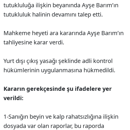
tutukluluğa ilişkin beyanında Ayşe Barım’ın
tutukluluk halinin devamını talep etti.
Mahkeme heyeti ara kararında Ayşe Barım’ın
tahliyesine karar verdi.
Yurt dışı
ç
ıkış yasağı şeklinde adli kontrol
h
ükümlerinin uygulanmas
ına h
ükmedildi.
Kararın gerekçesinde şu ifadelere yer
verildi:
1-San
ığın beyin ve kalp rahatsızlığına ilişkin
dosyada var olan raporlar, bu raporda