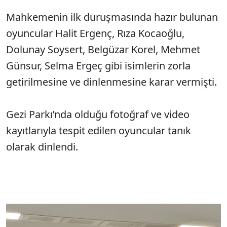
Mahkemenin ilk duru
şmasında hazır bulunan
oyuncular Halit Ergen
ç, R
ıza Kocaoğlu,
Dolunay Soysert, Belg
üzar Korel, Mehmet
Günsur, Selma Ergeç gibi isimlerin zorla
getirilmesine ve dinlenmesine karar vermi
şti.
Gezi Parkı’nda olduğu fotoğraf ve video
kayıtlarıyla tespit edilen oyuncular tanık
olarak dinlendi.