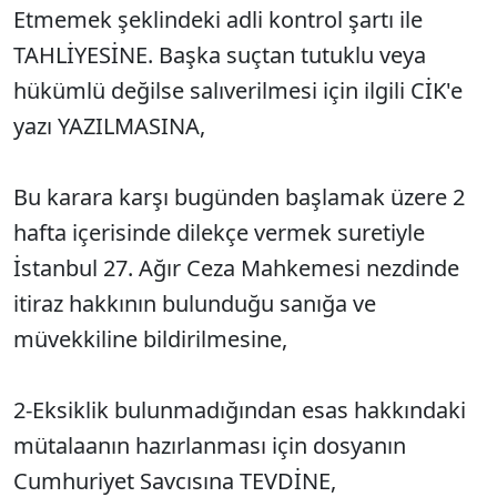
Etmemek şeklindeki adli kontrol şartı ile
TAHLİYESİNE. Başka su
çtan tutuklu veya
hükümlü de
ğilse salıverilmesi i
çin ilgili CİK'e
yazı YAZILMASINA,
Bu karara kar
şı bug
ünden ba
şlamak
üzere 2
hafta içerisinde dilekçe vermek suretiyle
İstanbul 27. A
ğır Ceza Mahkemesi nezdinde
itiraz hakkının bulunduğu sanığa ve
müvekkiline bildirilmesine,
2-Eksiklik bulunmadığından esas hakkındaki
mütalaanın hazırlanması için dosyanın
Cumhuriyet Savcısına
TEVD
İNE,