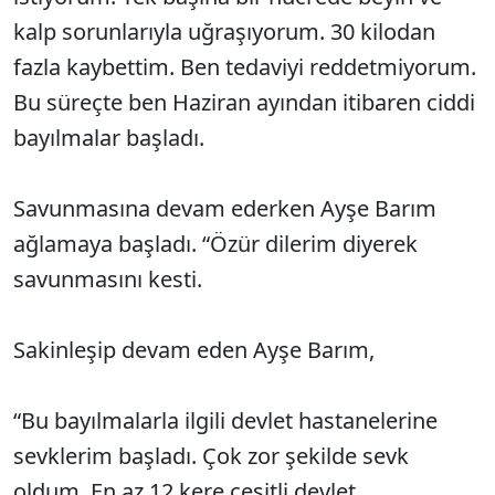
kalp sorunlar
ıyla uğraşıyorum. 30 kilodan
fazla kaybettim. Ben tedaviyi reddetmiyorum.
Bu s
üreçte ben Haziran ay
ından itibaren ciddi
bayılmalar başladı.
Savunmasına devam ederken Ayşe Barım
ağlamaya başladı. “
Özür dilerim diyerek
savunmas
ını kesti.
Sakinleşip devam eden Ayşe Barım,
“Bu bayılmalarla ilgili devlet hastanelerine
sevklerim başladı.
Çok zor
şekilde sevk
oldum. En az 12 kere
çe
şitli devlet