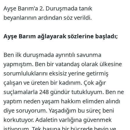
Ayşe Barım’a 2. Duruşmada tanık
beyanlarının ardından s
öz verildi.
Ay
şe Barım ağlayarak s
özlerine ba
şladı;
Ben ilk duruşmada ayrıntılı savunma
yapmıştım. Ben bir vatandaş olarak
ülkesine
sorumluluklar
ını eksisiz yerine getirmiş
çal
ışan ve
üreten bir kad
ınım.
Çok a
ğır
su
çlamalarla 248 gündür tutukluyum. Ben ne
yapt
ım neden yaşam hakkım elimden alındı
diye soruyorum. Yaşadığım bu s
üreç beni
korkutuyor. Adaletin varl
ığına g
üvenmek
istiyorum. Tek ba
şına bir h
ücrede beyin ve