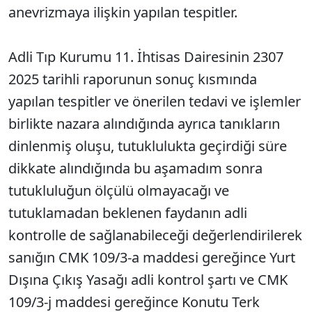
anevrizmaya ilişkin yapılan tespitler.
Adli Tıp Kurumu 11. İhtisas Dairesinin 2307
2025 tarihli raporunun sonu
ç k
ısmında
yapılan tespitler ve
önerilen tedavi ve i
şlemler
birlikte nazara alındığında ayrıca tanıkların
dinlenmiş oluşu, tutuklulukta ge
çirdi
ği s
üre
dikkate alındığında
bu aşamadım sonra
tutukluluğun
ölçülü olmayaca
ğı ve
tutuklamadan beklenen faydanın adli
kontrolle de sağlanabileceği değerlendirilerek
sanığın CMK 109/3-a maddesi gereğince Yurt
Dışına Çıkış
Yasa
ğı adli kontrol şartı ve CMK
109/3-j maddesi gereğince Konutu Terk