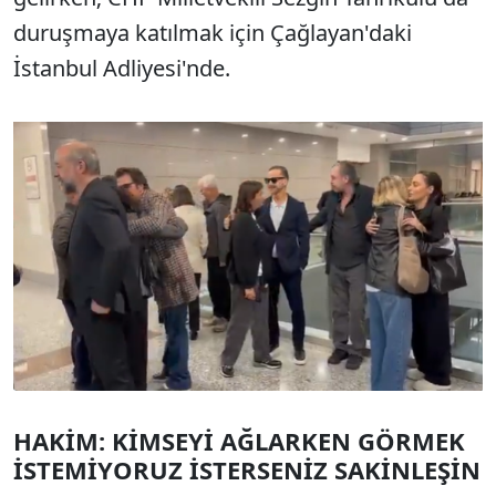
duruşmaya katılmak i
çin Çağlayan'daki
İstanbul Adliyesi'nde.
HAKİM: KİMSEYİ AĞLARKEN G
ÖRMEK
İSTEMİYORUZ İSTERSENİZ SAKİNLEŞİN