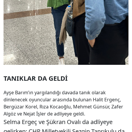
TANIKLAR DA GELDİ
Ayşe Barım’ın yargılandığı davada tanık olarak
dinlenecek oyuncular arasında bulunan Halit Ergenç,
Bergüzar Korel, Rıza Kocaoğlu, Mehmet Günsür, Zafer
Algöz ve Nejat İşler de adliyeye geldi.
Selma Erge
ç ve
Ş
ükran Oval
ı da adliyeye
gelirken;
CHP Milletvekili Sezgin Tanrıkulu da