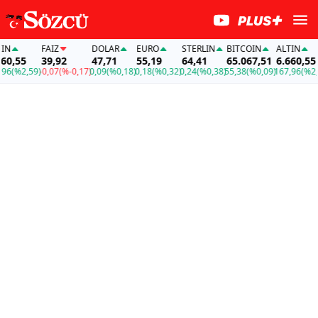
FAİZ
DOLAR
EURO
STERLIN
BITCOIN
ALTIN
FAİ
39,92
47,71
55,19
64,41
65.067,51
6.660,55
39
,59)
-0,07
(%-0,17)
0,09
(%0,18)
0,18
(%0,32)
0,24
(%0,38)
55,38
(%0,09)
167,96
(%2,59)
-0,0