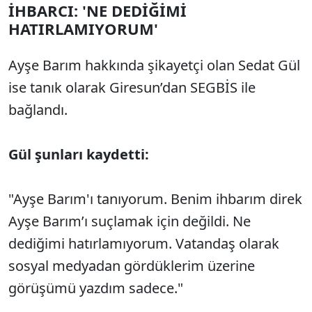
İHBARCI: 'NE DEDİĞİMİ
HATIRLAMIYORUM'
Ayşe Barım hakkında şikayetçi olan Sedat Gül
ise tanık olarak Giresun’dan SEGBİS ile
bağlandı.
Gül şunları kaydetti:
"Ay
şe Barım'ı tanıyorum. Benim ihbarım direk
Ayşe Barım’ı su
çlamak için de
ğildi. Ne
dediğimi hatırlamıyorum. Vatandaş olarak
sosyal medyadan g
ördüklerim üzerine
görü
ş
ümü yazd
ım sadece."