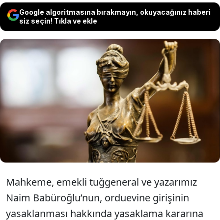
Google algoritmasına bırakmayın, okuyacağınız haberi
siz seçin! Tıkla ve ekle
Emekli Tuğ. Naim Babüroğlu’nun
orduevlerine girişi, köşe yazısı nedeniyle
yasaklanmıştı. Mahkeme ‘Yazdıkları ifade
özgürlüğü’ dedi, kararı iptal etti.
Mahkeme, emekli tuğgeneral ve yazarımız
Naim Babüroğlu’nun, orduevine girişinin
yasaklanması hakkında yasaklama kararına