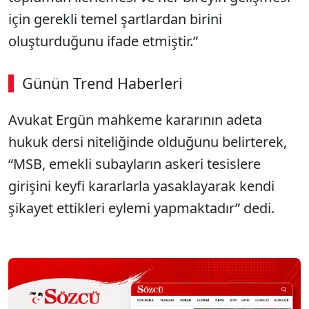
için gerekli temel şartlardan birini
oluşturduğunu ifade etmiştir.”
Günün Trend Haberleri
00:01
/ 08:43
Avukat Ergün mahkeme kararının adeta
Sesi Aç
hukuk dersi niteliğinde olduğunu belirterek,
“MSB, emekli subayların askeri tesislere
girişini keyfi kararlarla yasaklayarak kendi
şikayet ettikleri eylemi yapmaktadır” dedi.