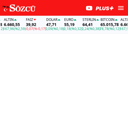
ALTIN
FAİZ
DOLAR
EURO
STERLIN
BITCOIN
ALTIN
6.660,55
39,92
47,71
55,19
64,41
65.015,78
6.660,
167,96
(%2,59)
-0,07
(%-0,17)
0,09
(%0,18)
0,18
(%0,32)
0,24
(%0,38)
78,78
(%0,12)
167,96
(