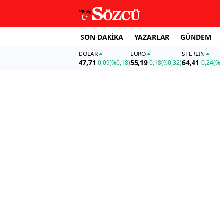
SON DAKİKA
YAZARLAR
GÜNDEM
DOLAR
EURO
STERLIN
47,71
55,19
64,41
0,09
(%0,18)
0,18
(%0,32)
0,24
(%