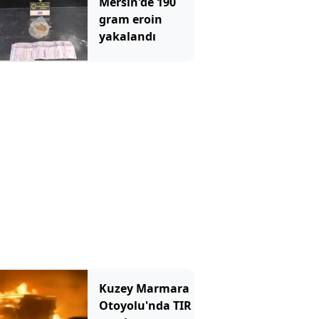
Mersin'de 190
gram eroin
yakalandı
Kuzey Marmara
Otoyolu'nda TIR