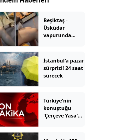
ndem Haberleri
Beşiktaş -
Üsküdar
vapurunda
skandal
görüntü! Şort
giyen genç kıza
İstanbul'a pazar
bastonla vurdu
sürprizi! 24 saat
sürecek
Türkiye'nin
konuştuğu
'Çerçeve Yasa'
kabul edildi!