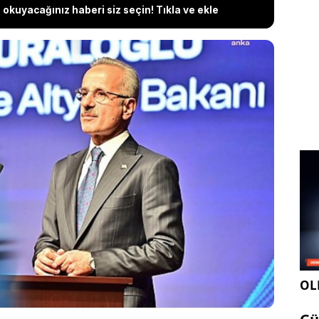
okuyacağınız haberi siz seçin! Tıkla ve ekle
ı Bakanı Abdulkadir Uraloğlu, katıldığı bir
ında katılarak sosyal medya ve internet kullanımı
çıklamalarda bulundu. Uraloğlu, 16 yaş altındaki
edya kullanmaması gerektiğini belirterek,
çok fazla faydalanacakları şeyler yoktur"
.
OLE