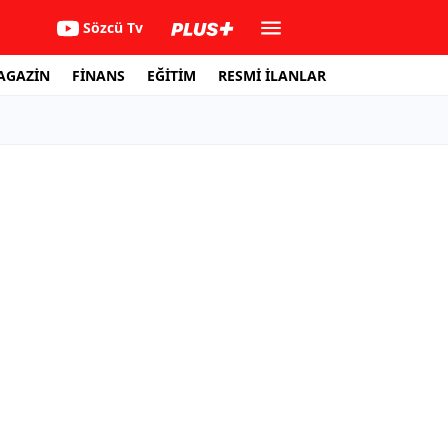
Sözcü Tv
AGAZİN
FİNANS
EĞİTİM
RESMİ İLANLAR