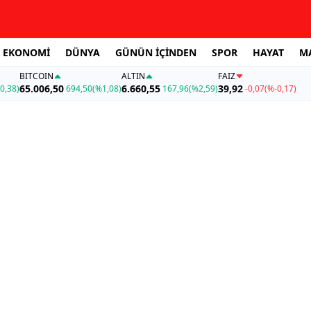
EKONOMİ
DÜNYA
GÜNÜN İÇİNDEN
SPOR
HAYAT
M
BITCOIN
ALTIN
FAİZ
65.006,50
6.660,55
39,92
0,38)
694,50
(%1,08)
167,96
(%2,59)
-0,07
(%-0,17)