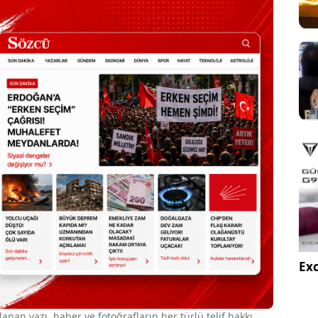
Exc
nan yazı, haber ve fotoğrafların her türlü telif hakkı