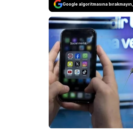
Google algoritmasına bırakmayın, 
Ulaştırma ve Altyap
televizyon program
ile ilgili önemli a
gençlerin sosyal m
"Gerçekten oradan 
ifadelerini kullandı