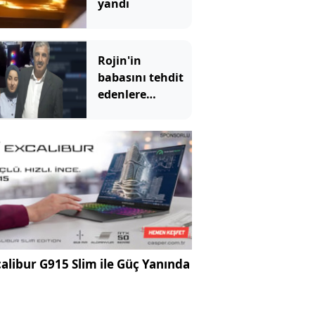
yandı
Rojin'in
babasını tehdit
edenlere
operasyon!
alibur G915 Slim ile Güç Yanında